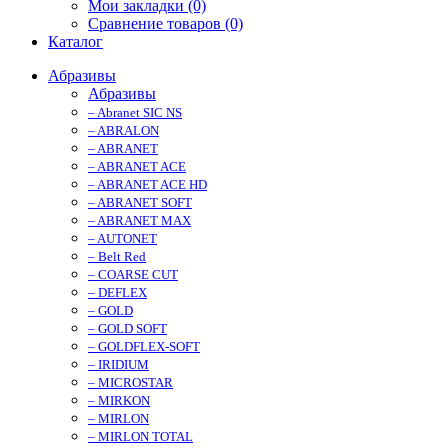
Мои закладки (0)
Сравнение товаров (0)
Каталог
Абразивы
Абразивы
– Abranet SIC NS
– ABRALON
– ABRANET
– ABRANET ACE
– ABRANET ACE HD
– ABRANET SOFT
– ABRANET MAX
– AUTONET
– Belt Red
– COARSE CUT
– DEFLEX
– GOLD
– GOLD SOFT
– GOLDFLEX-SOFT
– IRIDIUM
– MICROSTAR
– MIRKON
– MIRLON
– MIRLON TOTAL