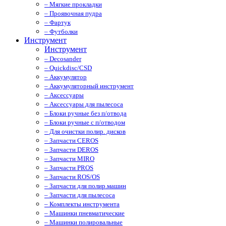
– Мягкие прокладки
– Проявочная пудра
– Фартук
– Футболки
Инструмент
Инструмент
– Decosander
– Quickdisc/CSD
– Аккумулятор
– Аккумуляторный инструмент
– Аксессуары
– Аксессуары для пылесоса
– Блоки ручные без п/отвода
– Блоки ручные с п/отводом
– Для очистки полир. дисков
– Запчасти CEROS
– Запчасти DEROS
– Запчасти MIRO
– Запчасти PROS
– Запчасти ROS/OS
– Запчасти для полир.машин
– Запчасти для пылесоса
– Комплекты инструмента
– Машинки пневматические
– Машинки полировальные