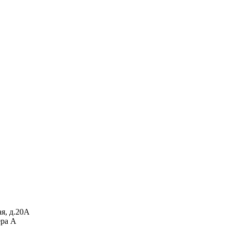
я, д.20А
ера А