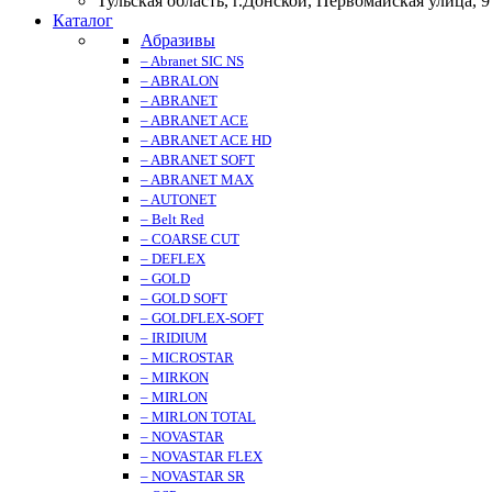
Тульская область, г.Донской, Первомайская улица, 9
Каталог
Абразивы
– Abranet SIC NS
– ABRALON
– ABRANET
– ABRANET ACE
– ABRANET ACE HD
– ABRANET SOFT
– ABRANET MAX
– AUTONET
– Belt Red
– COARSE CUT
– DEFLEX
– GOLD
– GOLD SOFT
– GOLDFLEX-SOFT
– IRIDIUM
– MICROSTAR
– MIRKON
– MIRLON
– MIRLON TOTAL
– NOVASTAR
– NOVASTAR FLEX
– NOVASTAR SR