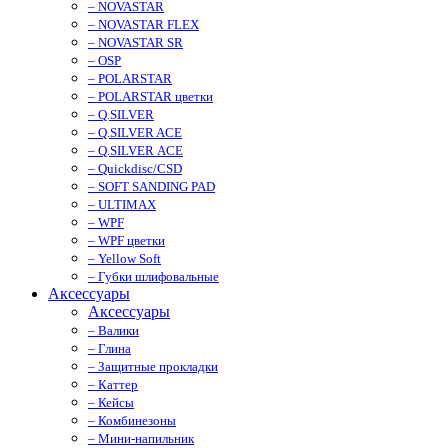
– NOVASTAR
– NOVASTAR FLEX
– NOVASTAR SR
– OSP
– POLARSTAR
– POLARSTAR цветки
– Q.SILVER
– Q.SILVER ACE
– Q.SILVER ACE
– Quickdisc/CSD
– SOFT SANDING PAD
– ULTIMAX
– WPF
– WPF цветки
– Yellow Soft
– Губки шлифовальные
Аксессуары
Аксессуары
– Валики
– Глина
– Защитные прокладки
– Каттер
– Кейсы
– Комбинезоны
– Мини-напильник