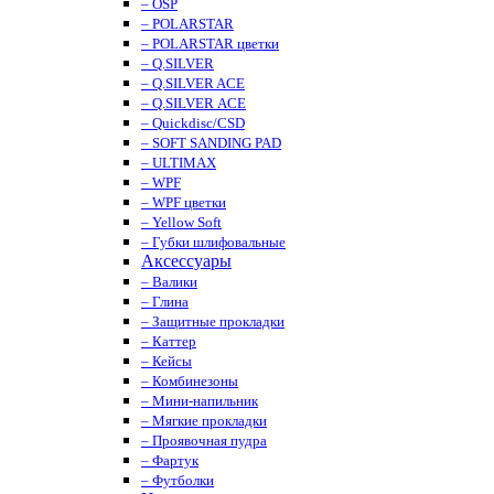
– OSP
– POLARSTAR
– POLARSTAR цветки
– Q.SILVER
– Q.SILVER ACE
– Q.SILVER ACE
– Quickdisc/CSD
– SOFT SANDING PAD
– ULTIMAX
– WPF
– WPF цветки
– Yellow Soft
– Губки шлифовальные
Аксессуары
– Валики
– Глина
– Защитные прокладки
– Каттер
– Кейсы
– Комбинезоны
– Мини-напильник
– Мягкие прокладки
– Проявочная пудра
– Фартук
– Футболки