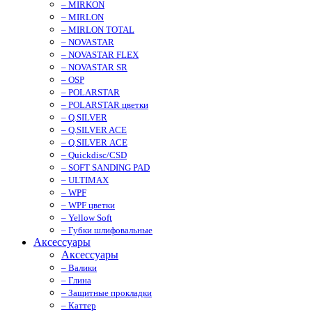
– MIRKON
– MIRLON
– MIRLON TOTAL
– NOVASTAR
– NOVASTAR FLEX
– NOVASTAR SR
– OSP
– POLARSTAR
– POLARSTAR цветки
– Q.SILVER
– Q.SILVER ACE
– Q.SILVER ACE
– Quickdisc/CSD
– SOFT SANDING PAD
– ULTIMAX
– WPF
– WPF цветки
– Yellow Soft
– Губки шлифовальные
Аксессуары
Аксессуары
– Валики
– Глина
– Защитные прокладки
– Каттер