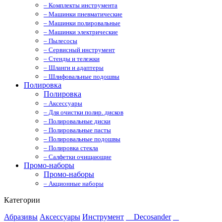
– Комплекты инструмента
– Машинки пневматические
– Машинки полировальные
– Машинки электрические
– Пылесосы
– Сервисный инструмент
– Стенды и тележки
– Шланги и адаптеры
– Шлифовальные подошвы
Полировка
Полировка
– Аксессуары
– Для очистки полир. дисков
– Полировальные диски
– Полировальные пасты
– Полировальные подошвы
– Полировка стекла
– Салфетки очищающие
Промо-наборы
Промо-наборы
– Акционные наборы
Категории
Абразивы
Аксессуары
Инструмент
Decosander