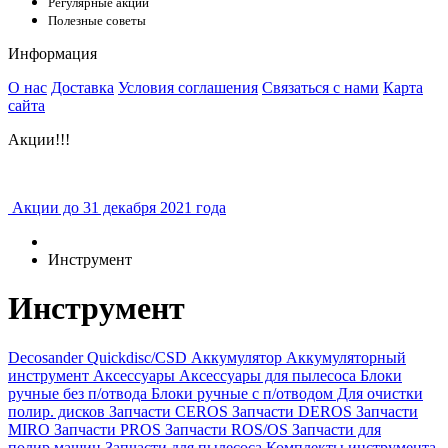
Регулярные акции
Полезные советы
Информация
О нас
Доставка
Условия соглашения
Связаться с нами
Карта
сайта
Акции!!!
Акции до 31 декабря 2021 года
Инструмент
Инструмент
Decosander
Quickdisc/CSD
Аккумулятор
Аккумуляторный
инструмент
Аксессуары
Аксессуары для пылесоса
Блоки
ручные без п/отвода
Блоки ручные с п/отводом
Для очистки
полир. дисков
Запчасти CEROS
Запчасти DEROS
Запчасти
MIRO
Запчасти PROS
Запчасти ROS/OS
Запчасти для
полир.машин
Запчасти для пылесоса
Комплекты инструмента