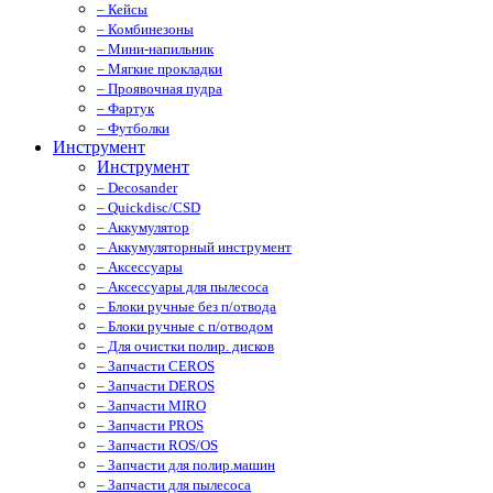
– Кейсы
– Комбинезоны
– Мини-напильник
– Мягкие прокладки
– Проявочная пудра
– Фартук
– Футболки
Инструмент
Инструмент
– Decosander
– Quickdisc/CSD
– Аккумулятор
– Аккумуляторный инструмент
– Аксессуары
– Аксессуары для пылесоса
– Блоки ручные без п/отвода
– Блоки ручные с п/отводом
– Для очистки полир. дисков
– Запчасти CEROS
– Запчасти DEROS
– Запчасти MIRO
– Запчасти PROS
– Запчасти ROS/OS
– Запчасти для полир.машин
– Запчасти для пылесоса