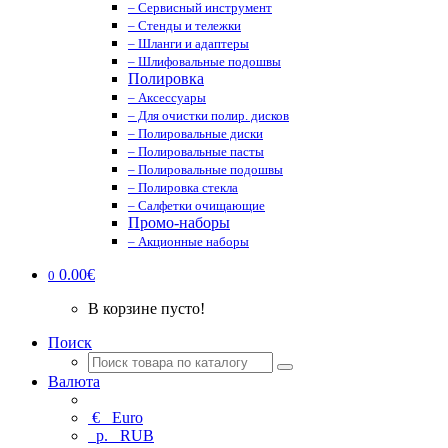
– Сервисный инструмент
– Стенды и тележки
– Шланги и адаптеры
– Шлифовальные подошвы
Полировка
– Аксессуары
– Для очистки полир. дисков
– Полировальные диски
– Полировальные пасты
– Полировальные подошвы
– Полировка стекла
– Салфетки очищающие
Промо-наборы
– Акционные наборы
0.00€
0
В корзине пусто!
Поиск
Валюта
€
Euro
р.
RUB