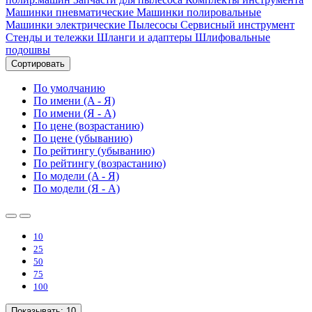
Машинки пневматические
Машинки полировальные
Машинки электрические
Пылесосы
Сервисный инструмент
Стенды и тележки
Шланги и адаптеры
Шлифовальные
подошвы
Сортировать
По умолчанию
По имени (A - Я)
По имени (Я - A)
По цене (возрастанию)
По цене (убыванию)
По рейтингу (убыванию)
По рейтингу (возрастанию)
По модели (A - Я)
По модели (Я - A)
10
25
50
75
100
Показывать:
10