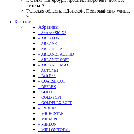
г. Санкт-Петербург, проспект Королева, дом 65,
литера А
Тульская область, г.Донской, Первомайская улица,
9
Каталог
Абразивы
– Abranet SIC NS
– ABRALON
– ABRANET
– ABRANET ACE
– ABRANET ACE HD
– ABRANET SOFT
– ABRANET MAX
– AUTONET
– Belt Red
– COARSE CUT
– DEFLEX
– GOLD
– GOLD SOFT
– GOLDFLEX-SOFT
– IRIDIUM
– MICROSTAR
– MIRKON
– MIRLON
– MIRLON TOTAL