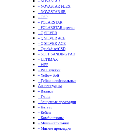
– NOVASTAR
– NOVASTAR FLEX
– NOVASTAR SR
– OSP
– POLARSTAR
– POLARSTAR цветки
– Q.SILVER
– Q.SILVER ACE
– Q.SILVER ACE
– Quickdisc/CSD
– SOFT SANDING PAD
– ULTIMAX
– WPF
– WPF цветки
– Yellow Soft
– Губки шлифовальные
Аксессуары
– Валики
– Глина
– Защитные прокладки
– Каттер
– Кейсы
– Комбинезоны
– Мини-напильник
– Мягкие прокладки