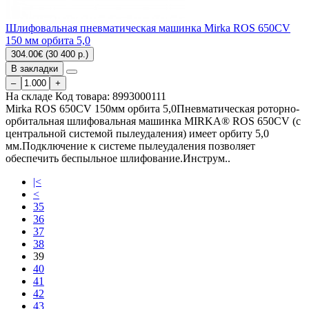
Шлифовальная пневматическая машинка Mirka ROS 650CV
150 мм орбита 5,0
304.00€ (30 400 р.)
В закладки
–
+
На складе
Код товара:
8993000111
Mirka ROS 650CV 150мм орбита 5,0Пневматическая роторно-
орбитальная шлифовальная машинка MIRKA® ROS 650CV (с
центральной системой пылеудаления) имеет орбиту 5,0
мм.Подключение к системе пылеудаления позволяет
обеспечить беспыльное шлифование.Инструм..
|<
<
35
36
37
38
39
40
41
42
43