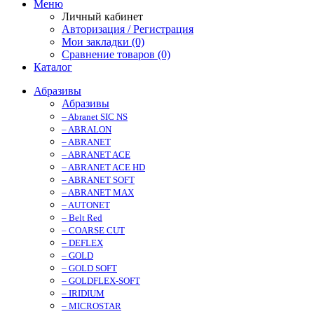
Меню
Личный кабинет
Авторизация / Регистрация
Мои закладки (0)
Сравнение товаров (0)
Каталог
Абразивы
Абразивы
– Abranet SIC NS
– ABRALON
– ABRANET
– ABRANET ACE
– ABRANET ACE HD
– ABRANET SOFT
– ABRANET MAX
– AUTONET
– Belt Red
– COARSE CUT
– DEFLEX
– GOLD
– GOLD SOFT
– GOLDFLEX-SOFT
– IRIDIUM
– MICROSTAR