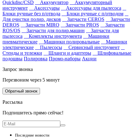
Quickdisc/CSD
Аккумулятор
Аккумуляторный
инструмент
Аксессуары
Аксессуары для пылесоса
Блоки ручные без п/отвода
Блоки ручные с п/отводом
Для очистки полир. дисков
Запчасти CEROS
Запчасти
DEROS
Запчасти MIRO
Запчасти PROS
Запчасти
ROS/OS
Запчасти для полир.машин
Запчасти для
пылесоса
Комплекты инструмента
Машинки
пневматические
Машинки полировальные
Машинки
электрические
Пылесосы
Сервисный инструмент
Стенды и тележки
Шланги и адаптеры
Шлифовальные
подошвы
Полировка
Промо-наборы
Акции
Запрос звонка
Перезвоним через 5 минут
Обратный звонок
Рассылка
Подпишитесь прямо сейчас!
Последние новости