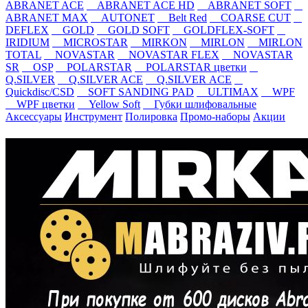
ABRANET ACE
ABRANET ACE HD
ABRANET SOFT
ABRANET MAX
AUTONET
Belt Red
COARSE CUT
DEFLEX
GOLD
GOLD SOFT
GOLDFLEX-SOFT
IRIDIUM
MICROSTAR
MIRKON
MIRLON
MIRLON
TOTAL
NOVASTAR
NOVASTAR FLEX
NOVASTAR
SR
OSP
POLARSTAR
POLARSTAR цветки
Q.SILVER
Q.SILVER ACE
Q.SILVER ACE
Quickdisc/CSD
SOFT SANDING PAD
ULTIMAX
WPF
WPF цветки
Yellow Soft
Губки шлифовальные
Аксессуары
Инструмент
Полировка
Промо-наборы
Акции