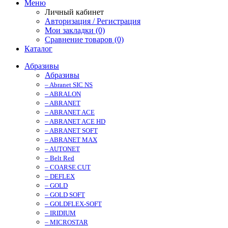
Меню
Личный кабинет
Авторизация / Регистрация
Мои закладки (0)
Сравнение товаров (0)
Каталог
Абразивы
Абразивы
– Abranet SIC NS
– ABRALON
– ABRANET
– ABRANET ACE
– ABRANET ACE HD
– ABRANET SOFT
– ABRANET MAX
– AUTONET
– Belt Red
– COARSE CUT
– DEFLEX
– GOLD
– GOLD SOFT
– GOLDFLEX-SOFT
– IRIDIUM
– MICROSTAR