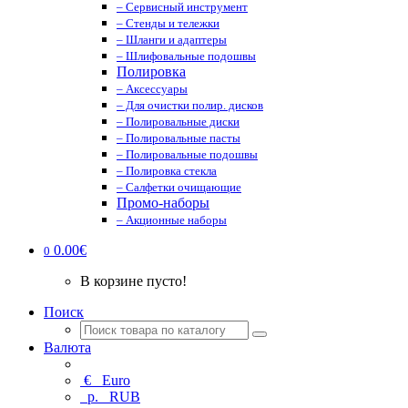
– Сервисный инструмент
– Стенды и тележки
– Шланги и адаптеры
– Шлифовальные подошвы
Полировка
– Аксессуары
– Для очистки полир. дисков
– Полировальные диски
– Полировальные пасты
– Полировальные подошвы
– Полировка стекла
– Салфетки очищающие
Промо-наборы
– Акционные наборы
0.00€
0
В корзине пусто!
Поиск
Валюта
€
Euro
р.
RUB