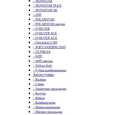
– NOVASTAR
– NOVASTAR FLEX
– NOVASTAR SR
– OSP
– POLARSTAR
– POLARSTAR цветки
– Q.SILVER
– Q.SILVER ACE
– Q.SILVER ACE
– Quickdisc/CSD
– SOFT SANDING PAD
– ULTIMAX
– WPF
– WPF цветки
– Yellow Soft
– Губки шлифовальные
Аксессуары
– Валики
– Глина
– Защитные прокладки
– Каттер
– Кейсы
– Комбинезоны
– Мини-напильник
– Мягкие прокладки