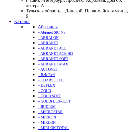
г. Санкт-Петербург, проспект Королева, дом 65,
литера А
Тульская область, г.Донской, Первомайская улица,
9
Каталог
Абразивы
– Abranet SIC NS
– ABRALON
– ABRANET
– ABRANET ACE
– ABRANET ACE HD
– ABRANET SOFT
– ABRANET MAX
– AUTONET
– Belt Red
– COARSE CUT
– DEFLEX
– GOLD
– GOLD SOFT
– GOLDFLEX-SOFT
– IRIDIUM
– MICROSTAR
– MIRKON
– MIRLON
– MIRLON TOTAL