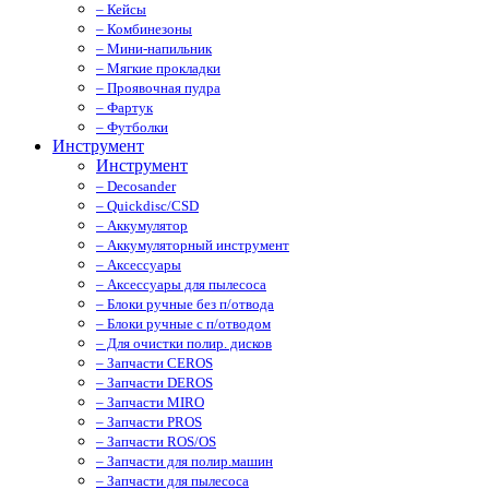
– Кейсы
– Комбинезоны
– Мини-напильник
– Мягкие прокладки
– Проявочная пудра
– Фартук
– Футболки
Инструмент
Инструмент
– Decosander
– Quickdisc/CSD
– Аккумулятор
– Аккумуляторный инструмент
– Аксессуары
– Аксессуары для пылесоса
– Блоки ручные без п/отвода
– Блоки ручные с п/отводом
– Для очистки полир. дисков
– Запчасти CEROS
– Запчасти DEROS
– Запчасти MIRO
– Запчасти PROS
– Запчасти ROS/OS
– Запчасти для полир.машин
– Запчасти для пылесоса