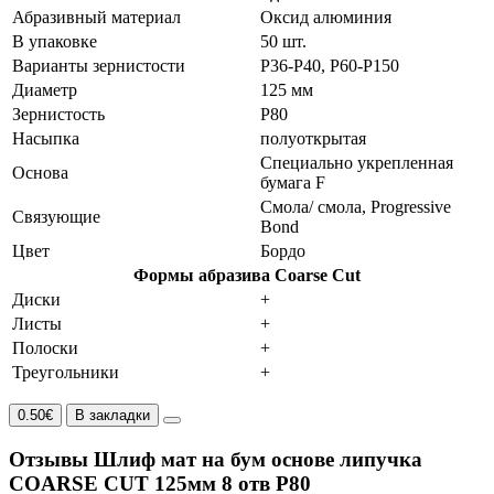
Абразивный материал
Оксид алюминия
В упаковке
50 шт.
Варианты зернистости
P36-P40, P60-P150
Диаметр
125 мм
Зернистость
P80
Насыпка
полуоткрытая
Специально укрепленная
Основа
бумага F
Смола/ смола, Progressive
Связующие
Bond
Цвет
Бордо
Формы абразива Coarse Cut
Диски
+
Листы
+
Полоски
+
Треугольники
+
0.50€
В закладки
Отзывы Шлиф мат на бум основе липучка
COARSE CUT 125мм 8 отв P80