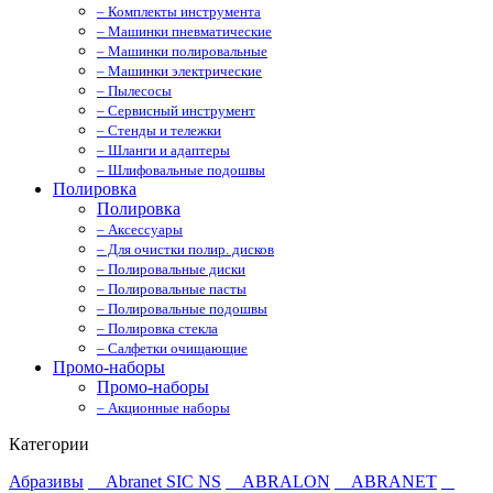
– Комплекты инструмента
– Машинки пневматические
– Машинки полировальные
– Машинки электрические
– Пылесосы
– Сервисный инструмент
– Стенды и тележки
– Шланги и адаптеры
– Шлифовальные подошвы
Полировка
Полировка
– Аксессуары
– Для очистки полир. дисков
– Полировальные диски
– Полировальные пасты
– Полировальные подошвы
– Полировка стекла
– Салфетки очищающие
Промо-наборы
Промо-наборы
– Акционные наборы
Категории
Абразивы
Abranet SIC NS
ABRALON
ABRANET