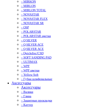
– MIRKON
– MIRLON
– MIRLON TOTAL
– NOVASTAR
– NOVASTAR FLEX
– NOVASTAR SR
– OSP
– POLARSTAR
– POLARSTAR цветки
– Q.SILVER
– Q.SILVER ACE
– Q.SILVER ACE
– Quickdisc/CSD
– SOFT SANDING PAD
– ULTIMAX
– WPF
– WPF цветки
– Yellow Soft
– Губки шлифовальные
Аксессуары
Аксессуары
– Валики
– Глина
– Защитные прокладки
– Каттер