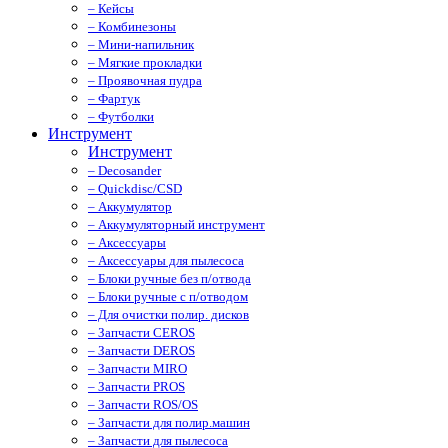
– Кейсы
– Комбинезоны
– Мини-напильник
– Мягкие прокладки
– Проявочная пудра
– Фартук
– Футболки
Инструмент
Инструмент
– Decosander
– Quickdisc/CSD
– Аккумулятор
– Аккумуляторный инструмент
– Аксессуары
– Аксессуары для пылесоса
– Блоки ручные без п/отвода
– Блоки ручные с п/отводом
– Для очистки полир. дисков
– Запчасти CEROS
– Запчасти DEROS
– Запчасти MIRO
– Запчасти PROS
– Запчасти ROS/OS
– Запчасти для полир.машин
– Запчасти для пылесоса