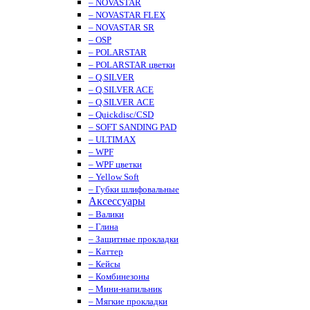
– NOVASTAR
– NOVASTAR FLEX
– NOVASTAR SR
– OSP
– POLARSTAR
– POLARSTAR цветки
– Q.SILVER
– Q.SILVER ACE
– Q.SILVER ACE
– Quickdisc/CSD
– SOFT SANDING PAD
– ULTIMAX
– WPF
– WPF цветки
– Yellow Soft
– Губки шлифовальные
Аксессуары
– Валики
– Глина
– Защитные прокладки
– Каттер
– Кейсы
– Комбинезоны
– Мини-напильник
– Мягкие прокладки