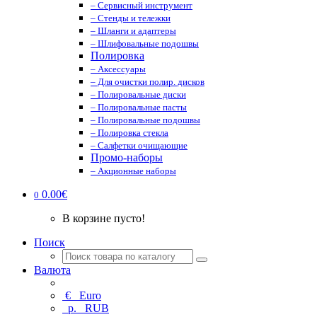
– Сервисный инструмент
– Стенды и тележки
– Шланги и адаптеры
– Шлифовальные подошвы
Полировка
– Аксессуары
– Для очистки полир. дисков
– Полировальные диски
– Полировальные пасты
– Полировальные подошвы
– Полировка стекла
– Салфетки очищающие
Промо-наборы
– Акционные наборы
0.00€
0
В корзине пусто!
Поиск
Валюта
€
Euro
р.
RUB