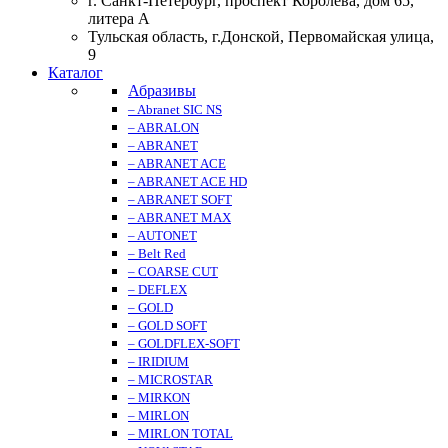
г. Санкт-Петербург, проспект Королева, дом 65,
литера А
Тульская область, г.Донской, Первомайская улица,
9
Каталог
Абразивы
– Abranet SIC NS
– ABRALON
– ABRANET
– ABRANET ACE
– ABRANET ACE HD
– ABRANET SOFT
– ABRANET MAX
– AUTONET
– Belt Red
– COARSE CUT
– DEFLEX
– GOLD
– GOLD SOFT
– GOLDFLEX-SOFT
– IRIDIUM
– MICROSTAR
– MIRKON
– MIRLON
– MIRLON TOTAL