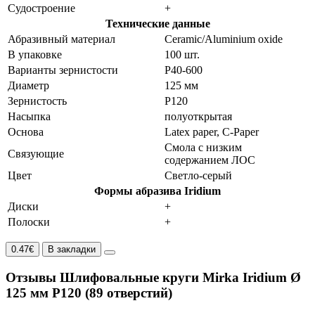
Судостроение
+
Технические данные
Абразивный материал
Ceramic/Aluminium oxide
В упаковке
100 шт.
Варианты зернистости
P40-600
Диаметр
125 мм
Зернистость
P120
Насыпка
полуоткрытая
Основа
Latex paper, C-Paper
Смола с низким
Связующие
содержанием ЛОС
Цвет
Светло-серый
Формы абразива Iridium
Диски
+
Полоски
+
0.47€
В закладки
Отзывы Шлифовальные круги Mirka Iridium Ø
125 мм P120 (89 отверстий)