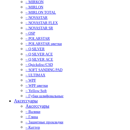
– MIRKON
– MIRLON
– MIRLON TOTAL
– NOVASTAR
– NOVASTAR FLEX
– NOVASTAR SR
– OSP
– POLARSTAR
– POLARSTAR цветки
– Q.SILVER
– Q.SILVER ACE
– Q.SILVER ACE
– Quickdisc/CSD
– SOFT SANDING PAD
– ULTIMAX
– WPF
– WPF цветки
– Yellow Soft
– Губки шлифовальные
Аксессуары
Аксессуары
– Валики
– Глина
– Защитные прокладки
– Каттер