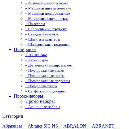
– Комплекты инструмента
– Машинки пневматические
– Машинки полировальные
– Машинки электрические
– Пылесосы
– Сервисный инструмент
– Стенды и тележки
– Шланги и адаптеры
– Шлифовальные подошвы
Полировка
Полировка
– Аксессуары
– Для очистки полир. дисков
– Полировальные диски
– Полировальные пасты
– Полировальные подошвы
– Полировка стекла
– Салфетки очищающие
Промо-наборы
Промо-наборы
– Акционные наборы
Категории
Абразивы
Abranet SIC NS
ABRALON
ABRANET