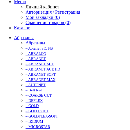
Меню
Личный кабинет
Авторизация / Регистрация
Мои закладки (0)
Сравнение товаров (0)
Каталог
Абразивы
Абразивы
– Abranet SIC NS
– ABRALON
– ABRANET
– ABRANET ACE
– ABRANET ACE HD
– ABRANET SOFT
– ABRANET MAX
– AUTONET
– Belt Red
– COARSE CUT
– DEFLEX
– GOLD
– GOLD SOFT
– GOLDFLEX-SOFT
– IRIDIUM
– MICROSTAR