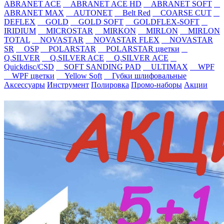
ABRANET ACE
ABRANET ACE HD
ABRANET SOFT
ABRANET MAX
AUTONET
Belt Red
COARSE CUT
DEFLEX
GOLD
GOLD SOFT
GOLDFLEX-SOFT
IRIDIUM
MICROSTAR
MIRKON
MIRLON
MIRLON
TOTAL
NOVASTAR
NOVASTAR FLEX
NOVASTAR
SR
OSP
POLARSTAR
POLARSTAR цветки
Q.SILVER
Q.SILVER ACE
Q.SILVER ACE
Quickdisc/CSD
SOFT SANDING PAD
ULTIMAX
WPF
WPF цветки
Yellow Soft
Губки шлифовальные
Аксессуары
Инструмент
Полировка
Промо-наборы
Акции