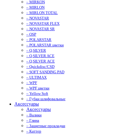
– MIRKON
– MIRLON
– MIRLON TOTAL
– NOVASTAR
– NOVASTAR FLEX
– NOVASTAR SR
– OSP
– POLARSTAR
– POLARSTAR цветки
– Q.SILVER
– Q.SILVER ACE
– Q.SILVER ACE
– Quickdisc/CSD
– SOFT SANDING PAD
– ULTIMAX
– WPF
– WPF цветки
– Yellow Soft
– Губки шлифовальные
Аксессуары
Аксессуары
– Валики
– Глина
– Защитные прокладки
– Каттер