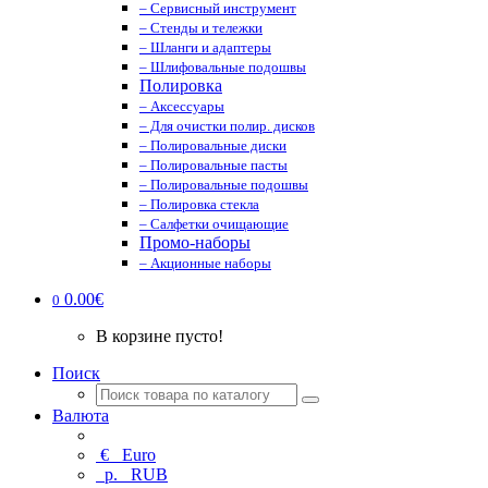
– Сервисный инструмент
– Стенды и тележки
– Шланги и адаптеры
– Шлифовальные подошвы
Полировка
– Аксессуары
– Для очистки полир. дисков
– Полировальные диски
– Полировальные пасты
– Полировальные подошвы
– Полировка стекла
– Салфетки очищающие
Промо-наборы
– Акционные наборы
0.00€
0
В корзине пусто!
Поиск
Валюта
€
Euro
р.
RUB