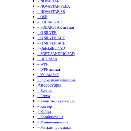
– NOVASTAR
– NOVASTAR FLEX
– NOVASTAR SR
– OSP
– POLARSTAR
– POLARSTAR цветки
– Q.SILVER
– Q.SILVER ACE
– Q.SILVER ACE
– Quickdisc/CSD
– SOFT SANDING PAD
– ULTIMAX
– WPF
– WPF цветки
– Yellow Soft
– Губки шлифовальные
Аксессуары
– Валики
– Глина
– Защитные прокладки
– Каттер
– Кейсы
– Комбинезоны
– Мини-напильник
– Мягкие прокладки