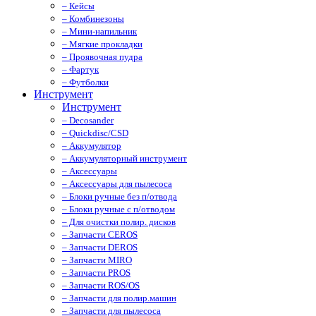
– Кейсы
– Комбинезоны
– Мини-напильник
– Мягкие прокладки
– Проявочная пудра
– Фартук
– Футболки
Инструмент
Инструмент
– Decosander
– Quickdisc/CSD
– Аккумулятор
– Аккумуляторный инструмент
– Аксессуары
– Аксессуары для пылесоса
– Блоки ручные без п/отвода
– Блоки ручные с п/отводом
– Для очистки полир. дисков
– Запчасти CEROS
– Запчасти DEROS
– Запчасти MIRO
– Запчасти PROS
– Запчасти ROS/OS
– Запчасти для полир.машин
– Запчасти для пылесоса