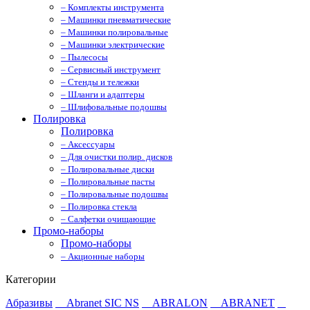
– Комплекты инструмента
– Машинки пневматические
– Машинки полировальные
– Машинки электрические
– Пылесосы
– Сервисный инструмент
– Стенды и тележки
– Шланги и адаптеры
– Шлифовальные подошвы
Полировка
Полировка
– Аксессуары
– Для очистки полир. дисков
– Полировальные диски
– Полировальные пасты
– Полировальные подошвы
– Полировка стекла
– Салфетки очищающие
Промо-наборы
Промо-наборы
– Акционные наборы
Категории
Абразивы
Abranet SIC NS
ABRALON
ABRANET