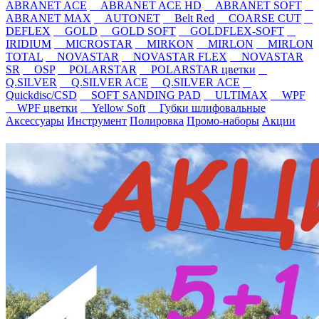
ABRANET ACE
ABRANET ACE HD
ABRANET SOFT
ABRANET MAX
AUTONET
Belt Red
COARSE CUT
DEFLEX
GOLD
GOLD SOFT
GOLDFLEX-SOFT
IRIDIUM
MICROSTAR
MIRKON
MIRLON
MIRLON
TOTAL
NOVASTAR
NOVASTAR FLEX
NOVASTAR
SR
OSP
POLARSTAR
POLARSTAR цветки
Q.SILVER
Q.SILVER ACE
Q.SILVER ACE
Quickdisc/CSD
SOFT SANDING PAD
ULTIMAX
WPF
WPF цветки
Yellow Soft
Губки шлифовальные
Аксессуары
Инструмент
Полировка
Промо-наборы
Акции