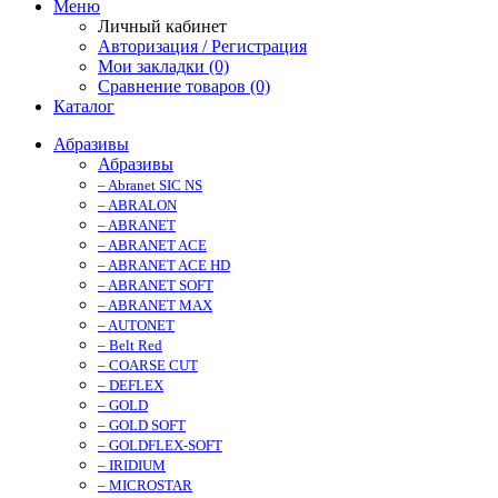
Меню
Личный кабинет
Авторизация / Регистрация
Мои закладки (0)
Сравнение товаров (0)
Каталог
Абразивы
Абразивы
– Abranet SIC NS
– ABRALON
– ABRANET
– ABRANET ACE
– ABRANET ACE HD
– ABRANET SOFT
– ABRANET MAX
– AUTONET
– Belt Red
– COARSE CUT
– DEFLEX
– GOLD
– GOLD SOFT
– GOLDFLEX-SOFT
– IRIDIUM
– MICROSTAR