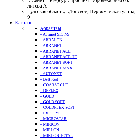
г. Санкт-Петербург, проспект Королева, дом 65,
литера А
Тульская область, г.Донской, Первомайская улица,
9
Каталог
Абразивы
– Abranet SIC NS
– ABRALON
– ABRANET
– ABRANET ACE
– ABRANET ACE HD
– ABRANET SOFT
– ABRANET MAX
– AUTONET
– Belt Red
– COARSE CUT
– DEFLEX
– GOLD
– GOLD SOFT
– GOLDFLEX-SOFT
– IRIDIUM
– MICROSTAR
– MIRKON
– MIRLON
– MIRLON TOTAL