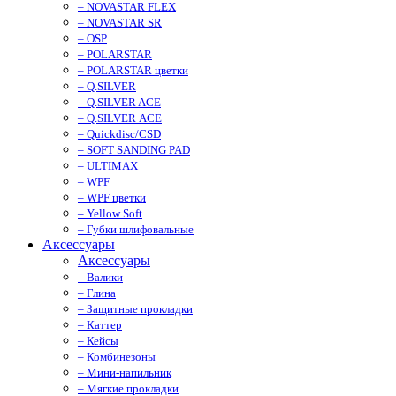
– NOVASTAR FLEX
– NOVASTAR SR
– OSP
– POLARSTAR
– POLARSTAR цветки
– Q.SILVER
– Q.SILVER ACE
– Q.SILVER ACE
– Quickdisc/CSD
– SOFT SANDING PAD
– ULTIMAX
– WPF
– WPF цветки
– Yellow Soft
– Губки шлифовальные
Аксессуары
Аксессуары
– Валики
– Глина
– Защитные прокладки
– Каттер
– Кейсы
– Комбинезоны
– Мини-напильник
– Мягкие прокладки