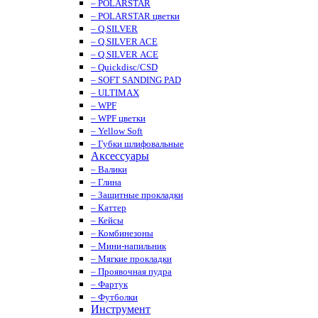
– POLARSTAR
– POLARSTAR цветки
– Q.SILVER
– Q.SILVER ACE
– Q.SILVER ACE
– Quickdisc/CSD
– SOFT SANDING PAD
– ULTIMAX
– WPF
– WPF цветки
– Yellow Soft
– Губки шлифовальные
Аксессуары
– Валики
– Глина
– Защитные прокладки
– Каттер
– Кейсы
– Комбинезоны
– Мини-напильник
– Мягкие прокладки
– Проявочная пудра
– Фартук
– Футболки
Инструмент