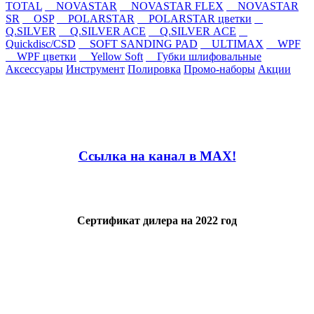
TOTAL
NOVASTAR
NOVASTAR FLEX
NOVASTAR
SR
OSP
POLARSTAR
POLARSTAR цветки
Q.SILVER
Q.SILVER ACE
Q.SILVER ACE
Quickdisc/CSD
SOFT SANDING PAD
ULTIMAX
WPF
WPF цветки
Yellow Soft
Губки шлифовальные
Аксессуары
Инструмент
Полировка
Промо-наборы
Акции
Ссылка на канал в MAX!
Сертификат дилера на 2022 год