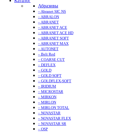
Каталог
Абразивы
– Abranet SIC NS
– ABRALON
– ABRANET
– ABRANET ACE
– ABRANET ACE HD
– ABRANET SOFT
– ABRANET MAX
– AUTONET
– Belt Red
– COARSE CUT
– DEFLEX
– GOLD
– GOLD SOFT
– GOLDFLEX-SOFT
– IRIDIUM
– MICROSTAR
– MIRKON
– MIRLON
– MIRLON TOTAL
– NOVASTAR
– NOVASTAR FLEX
– NOVASTAR SR
– OSP