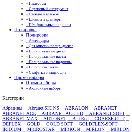
– Пылесосы
– Сервисный инструмент
– Стенды и тележки
– Шланги и адаптеры
– Шлифовальные подошвы
Полировка
Полировка
– Аксессуары
– Для очистки полир. дисков
– Полировальные диски
– Полировальные пасты
– Полировальные подошвы
– Полировка стекла
– Салфетки очищающие
Промо-наборы
Промо-наборы
– Акционные наборы
Категории
Абразивы
Abranet SIC NS
ABRALON
ABRANET
ABRANET ACE
ABRANET ACE HD
ABRANET SOFT
ABRANET MAX
AUTONET
Belt Red
COARSE CUT
DEFLEX
GOLD
GOLD SOFT
GOLDFLEX-SOFT
IRIDIUM
MICROSTAR
MIRKON
MIRLON
MIRLON