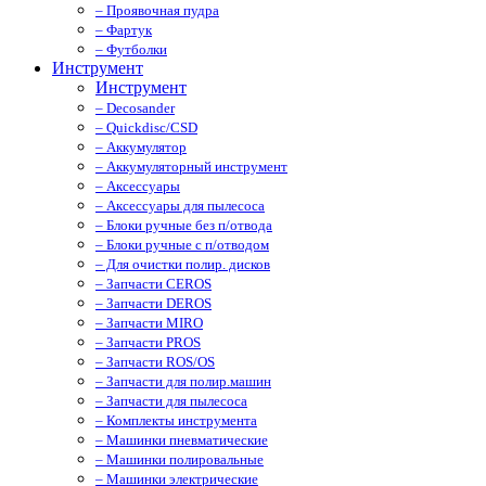
– Проявочная пудра
– Фартук
– Футболки
Инструмент
Инструмент
– Decosander
– Quickdisc/CSD
– Аккумулятор
– Аккумуляторный инструмент
– Аксессуары
– Аксессуары для пылесоса
– Блоки ручные без п/отвода
– Блоки ручные с п/отводом
– Для очистки полир. дисков
– Запчасти CEROS
– Запчасти DEROS
– Запчасти MIRO
– Запчасти PROS
– Запчасти ROS/OS
– Запчасти для полир.машин
– Запчасти для пылесоса
– Комплекты инструмента
– Машинки пневматические
– Машинки полировальные
– Машинки электрические