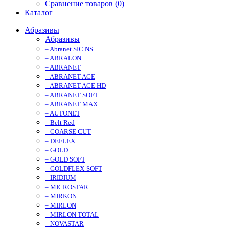
Сравнение товаров (0)
Каталог
Абразивы
Абразивы
– Abranet SIC NS
– ABRALON
– ABRANET
– ABRANET ACE
– ABRANET ACE HD
– ABRANET SOFT
– ABRANET MAX
– AUTONET
– Belt Red
– COARSE CUT
– DEFLEX
– GOLD
– GOLD SOFT
– GOLDFLEX-SOFT
– IRIDIUM
– MICROSTAR
– MIRKON
– MIRLON
– MIRLON TOTAL
– NOVASTAR