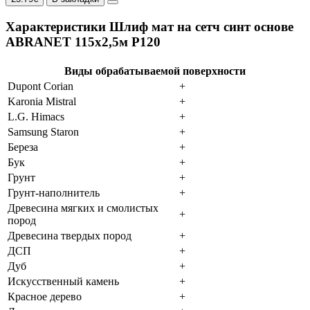
Характеристики Шлиф мат на сетч синт основе
ABRANET 115х2,5м Р120
Виды обрабатываемой поверхности
Dupont Corian
+
Karonia Mistral
+
L.G. Himacs
+
Samsung Staron
+
Береза
+
Бук
+
Грунт
+
Грунт-наполнитель
+
Древесина мягких и смолистых
+
пород
Древесина твердых пород
+
ДСП
+
Дуб
+
Искусственный камень
+
Красное дерево
+