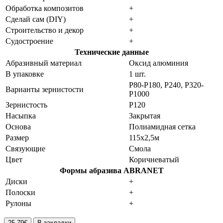
Обработка композитов
+
Сделай сам (DIY)
+
Строительство и декор
+
Судостроение
+
Технические данные
Абразивный материал
Оксид алюминия
В упаковке
1 шт.
P80-P180, P240, P320-
Варианты зернистости
P1000
Зернистость
P120
Насыпка
Закрытая
Основа
Полиамидная сетка
Размер
115х2,5м
Связующие
Смола
Цвет
Коричневатый
Формы абразива ABRANET
Диски
+
Полоски
+
Рулоны
+
25.79€
В закладки