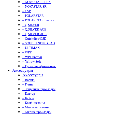
– NOVASTAR FLEX
– NOVASTAR SR
– OSP
– POLARSTAR
– POLARSTAR цветки
– Q.SILVER
– Q.SILVER ACE
– Q.SILVER ACE
– Quickdisc/CSD
– SOFT SANDING PAD
– ULTIMAX
– WPF
– WPF цветки
– Yellow Soft
– Губки шлифовальные
Аксессуары
Аксессуары
– Валики
– Глина
– Защитные прокладки
– Каттер
– Кейсы
– Комбинезоны
– Мини-напильник
– Мягкие прокладки