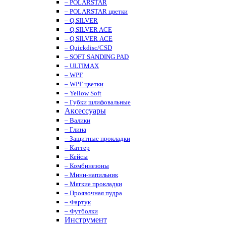
– POLARSTAR
– POLARSTAR цветки
– Q.SILVER
– Q.SILVER ACE
– Q.SILVER ACE
– Quickdisc/CSD
– SOFT SANDING PAD
– ULTIMAX
– WPF
– WPF цветки
– Yellow Soft
– Губки шлифовальные
Аксессуары
– Валики
– Глина
– Защитные прокладки
– Каттер
– Кейсы
– Комбинезоны
– Мини-напильник
– Мягкие прокладки
– Проявочная пудра
– Фартук
– Футболки
Инструмент