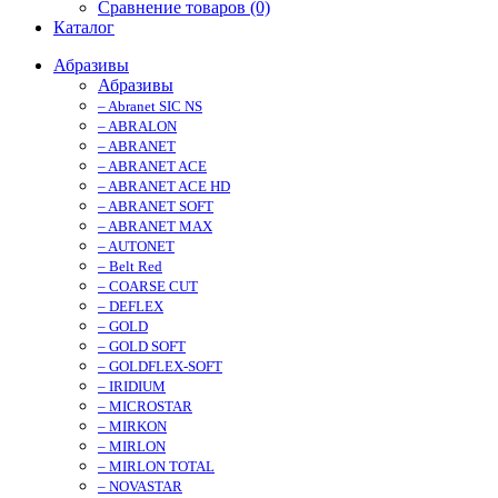
Сравнение товаров (0)
Каталог
Абразивы
Абразивы
– Abranet SIC NS
– ABRALON
– ABRANET
– ABRANET ACE
– ABRANET ACE HD
– ABRANET SOFT
– ABRANET MAX
– AUTONET
– Belt Red
– COARSE CUT
– DEFLEX
– GOLD
– GOLD SOFT
– GOLDFLEX-SOFT
– IRIDIUM
– MICROSTAR
– MIRKON
– MIRLON
– MIRLON TOTAL
– NOVASTAR