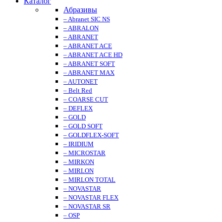
Каталог
Абразивы
– Abranet SIC NS
– ABRALON
– ABRANET
– ABRANET ACE
– ABRANET ACE HD
– ABRANET SOFT
– ABRANET MAX
– AUTONET
– Belt Red
– COARSE CUT
– DEFLEX
– GOLD
– GOLD SOFT
– GOLDFLEX-SOFT
– IRIDIUM
– MICROSTAR
– MIRKON
– MIRLON
– MIRLON TOTAL
– NOVASTAR
– NOVASTAR FLEX
– NOVASTAR SR
– OSP