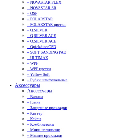
– NOVASTAR FLEX
– NOVASTAR SR
– OSP
– POLARSTAR
– POLARSTAR цветки
– Q.SILVER
– Q.SILVER ACE
– Q.SILVER ACE
– Quickdisc/CSD
– SOFT SANDING PAD
– ULTIMAX
– WPF
– WPF цветки
– Yellow Soft
– Губки шлифовальные
Аксессуары
Аксессуары
– Валики
– Глина
– Защитные прокладки
– Каттер
– Кейсы
– Комбинезоны
– Мини-напильник
– Мягкие прокладки