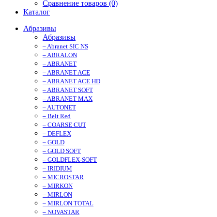
Сравнение товаров (0)
Каталог
Абразивы
Абразивы
– Abranet SIC NS
– ABRALON
– ABRANET
– ABRANET ACE
– ABRANET ACE HD
– ABRANET SOFT
– ABRANET MAX
– AUTONET
– Belt Red
– COARSE CUT
– DEFLEX
– GOLD
– GOLD SOFT
– GOLDFLEX-SOFT
– IRIDIUM
– MICROSTAR
– MIRKON
– MIRLON
– MIRLON TOTAL
– NOVASTAR