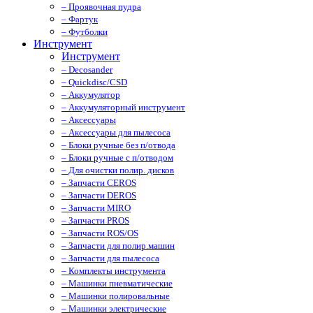
– Проявочная пудра
– Фартук
– Футболки
Инструмент
Инструмент
– Decosander
– Quickdisc/CSD
– Аккумулятор
– Аккумуляторный инструмент
– Аксессуары
– Аксессуары для пылесоса
– Блоки ручные без п/отвода
– Блоки ручные с п/отводом
– Для очистки полир. дисков
– Запчасти CEROS
– Запчасти DEROS
– Запчасти MIRO
– Запчасти PROS
– Запчасти ROS/OS
– Запчасти для полир.машин
– Запчасти для пылесоса
– Комплекты инструмента
– Машинки пневматические
– Машинки полировальные
– Машинки электрические