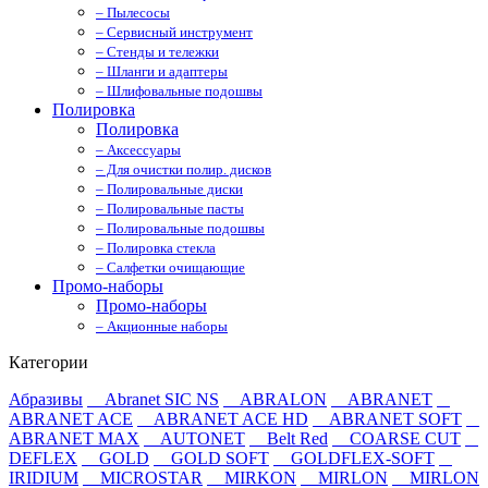
– Пылесосы
– Сервисный инструмент
– Стенды и тележки
– Шланги и адаптеры
– Шлифовальные подошвы
Полировка
Полировка
– Аксессуары
– Для очистки полир. дисков
– Полировальные диски
– Полировальные пасты
– Полировальные подошвы
– Полировка стекла
– Салфетки очищающие
Промо-наборы
Промо-наборы
– Акционные наборы
Категории
Абразивы
Abranet SIC NS
ABRALON
ABRANET
ABRANET ACE
ABRANET ACE HD
ABRANET SOFT
ABRANET MAX
AUTONET
Belt Red
COARSE CUT
DEFLEX
GOLD
GOLD SOFT
GOLDFLEX-SOFT
IRIDIUM
MICROSTAR
MIRKON
MIRLON
MIRLON