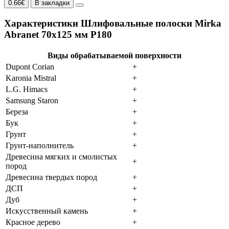
0.66€
В закладки
Характеристики Шлифовальные полоски Mirka
Abranet 70х125 мм P180
Виды обрабатываемой поверхности
Dupont Corian
+
Karonia Mistral
+
L.G. Himacs
+
Samsung Staron
+
Береза
+
Бук
+
Грунт
+
Грунт-наполнитель
+
Древесина мягких и смолистых
+
пород
Древесина твердых пород
+
ДСП
+
Дуб
+
Искусственный камень
+
Красное дерево
+