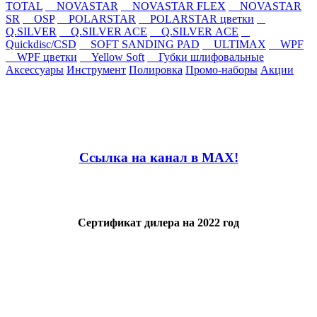
TOTAL
NOVASTAR
NOVASTAR FLEX
NOVASTAR
SR
OSP
POLARSTAR
POLARSTAR цветки
Q.SILVER
Q.SILVER ACE
Q.SILVER ACE
Quickdisc/CSD
SOFT SANDING PAD
ULTIMAX
WPF
WPF цветки
Yellow Soft
Губки шлифовальные
Аксессуары
Инструмент
Полировка
Промо-наборы
Акции
Ссылка на канал в MAX!
Сертификат дилера на 2022 год