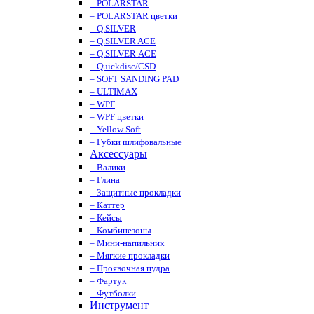
– POLARSTAR
– POLARSTAR цветки
– Q.SILVER
– Q.SILVER ACE
– Q.SILVER ACE
– Quickdisc/CSD
– SOFT SANDING PAD
– ULTIMAX
– WPF
– WPF цветки
– Yellow Soft
– Губки шлифовальные
Аксессуары
– Валики
– Глина
– Защитные прокладки
– Каттер
– Кейсы
– Комбинезоны
– Мини-напильник
– Мягкие прокладки
– Проявочная пудра
– Фартук
– Футболки
Инструмент