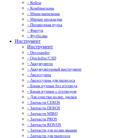
– Кейсы
– Комбинезоны
– Мини-напильник
– Мягкие прокладки
– Проявочная пудра
– Фартук
– Футболки
Инструмент
Инструмент
– Decosander
– Quickdisc/CSD
– Аккумулятор
– Аккумуляторный инструмент
– Аксессуары
– Аксессуары для пылесоса
– Блоки ручные без п/отвода
– Блоки ручные с п/отводом
– Для очистки полир. дисков
– Запчасти CEROS
– Запчасти DEROS
– Запчасти MIRO
– Запчасти PROS
– Запчасти ROS/OS
– Запчасти для полир.машин
– Запчасти для пылесоса