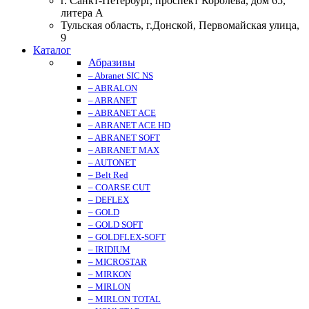
г. Санкт-Петербург, проспект Королева, дом 65,
литера А
Тульская область, г.Донской, Первомайская улица,
9
Каталог
Абразивы
– Abranet SIC NS
– ABRALON
– ABRANET
– ABRANET ACE
– ABRANET ACE HD
– ABRANET SOFT
– ABRANET MAX
– AUTONET
– Belt Red
– COARSE CUT
– DEFLEX
– GOLD
– GOLD SOFT
– GOLDFLEX-SOFT
– IRIDIUM
– MICROSTAR
– MIRKON
– MIRLON
– MIRLON TOTAL