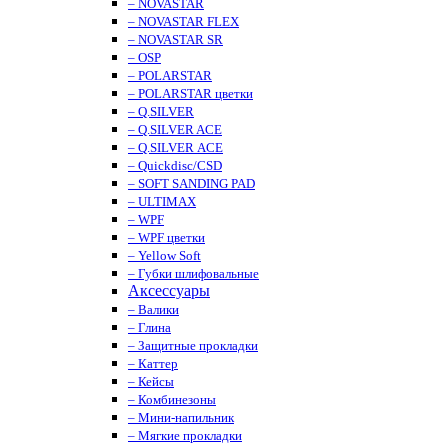
– NOVASTAR
– NOVASTAR FLEX
– NOVASTAR SR
– OSP
– POLARSTAR
– POLARSTAR цветки
– Q.SILVER
– Q.SILVER ACE
– Q.SILVER ACE
– Quickdisc/CSD
– SOFT SANDING PAD
– ULTIMAX
– WPF
– WPF цветки
– Yellow Soft
– Губки шлифовальные
Аксессуары
– Валики
– Глина
– Защитные прокладки
– Каттер
– Кейсы
– Комбинезоны
– Мини-напильник
– Мягкие прокладки