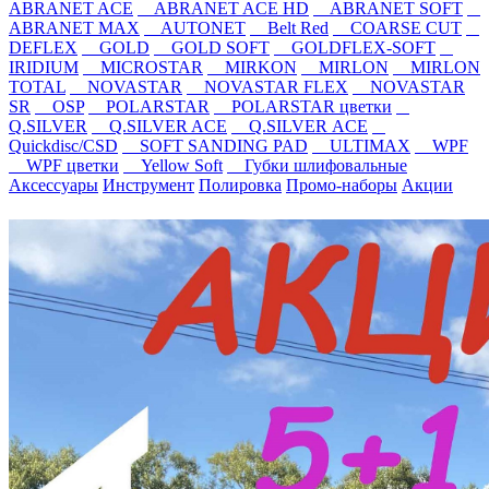
ABRANET ACE
ABRANET ACE HD
ABRANET SOFT
ABRANET MAX
AUTONET
Belt Red
COARSE CUT
DEFLEX
GOLD
GOLD SOFT
GOLDFLEX-SOFT
IRIDIUM
MICROSTAR
MIRKON
MIRLON
MIRLON
TOTAL
NOVASTAR
NOVASTAR FLEX
NOVASTAR
SR
OSP
POLARSTAR
POLARSTAR цветки
Q.SILVER
Q.SILVER ACE
Q.SILVER ACE
Quickdisc/CSD
SOFT SANDING PAD
ULTIMAX
WPF
WPF цветки
Yellow Soft
Губки шлифовальные
Аксессуары
Инструмент
Полировка
Промо-наборы
Акции