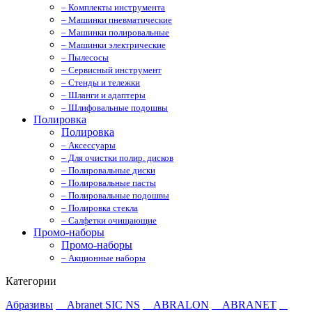
– Комплекты инструмента
– Машинки пневматические
– Машинки полировальные
– Машинки электрические
– Пылесосы
– Сервисный инструмент
– Стенды и тележки
– Шланги и адаптеры
– Шлифовальные подошвы
Полировка
Полировка
– Аксессуары
– Для очистки полир. дисков
– Полировальные диски
– Полировальные пасты
– Полировальные подошвы
– Полировка стекла
– Салфетки очищающие
Промо-наборы
Промо-наборы
– Акционные наборы
Категории
Абразивы
Abranet SIC NS
ABRALON
ABRANET