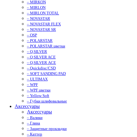
– MIRKON
– MIRLON
– MIRLON TOTAL
– NOVASTAR
– NOVASTAR FLEX
– NOVASTAR SR
– OSP
– POLARSTAR
– POLARSTAR цветки
– Q.SILVER
– Q.SILVER ACE
– Q.SILVER ACE
– Quickdisc/CSD
– SOFT SANDING PAD
– ULTIMAX
– WPF
– WPF цветки
– Yellow Soft
– Губки шлифовальные
Аксессуары
Аксессуары
– Валики
– Глина
– Защитные прокладки
– Каттер