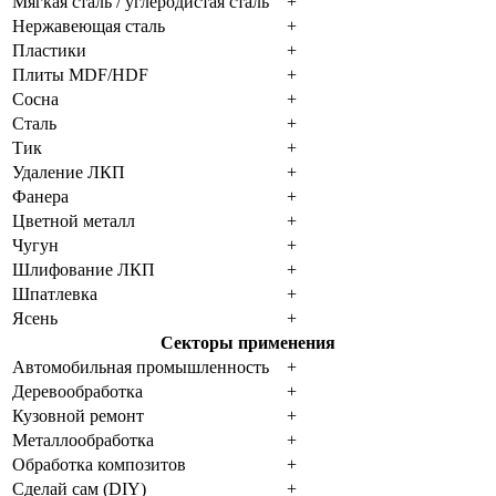
Мягкая сталь / углеродистая сталь
+
Нержавеющая сталь
+
Пластики
+
Плиты MDF/HDF
+
Сосна
+
Сталь
+
Тик
+
Удаление ЛКП
+
Фанера
+
Цветной металл
+
Чугун
+
Шлифование ЛКП
+
Шпатлевка
+
Ясень
+
Секторы применения
Автомобильная промышленность
+
Деревообработка
+
Кузовной ремонт
+
Металлообработка
+
Обработка композитов
+
Сделай сам (DIY)
+