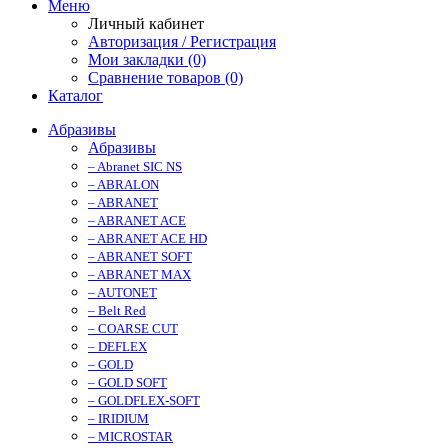
Меню
Личный кабинет
Авторизация / Регистрация
Мои закладки (0)
Сравнение товаров (0)
Каталог
Абразивы
Абразивы
– Abranet SIC NS
– ABRALON
– ABRANET
– ABRANET ACE
– ABRANET ACE HD
– ABRANET SOFT
– ABRANET MAX
– AUTONET
– Belt Red
– COARSE CUT
– DEFLEX
– GOLD
– GOLD SOFT
– GOLDFLEX-SOFT
– IRIDIUM
– MICROSTAR