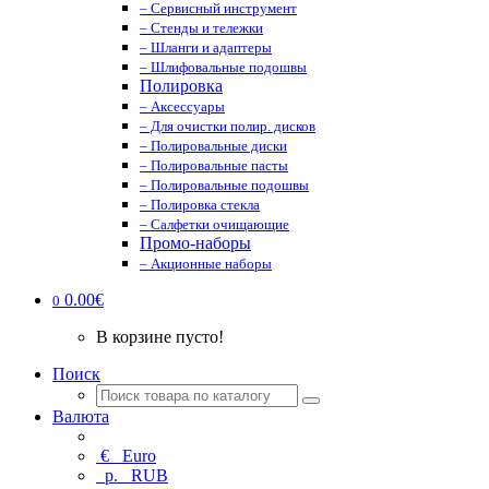
– Сервисный инструмент
– Стенды и тележки
– Шланги и адаптеры
– Шлифовальные подошвы
Полировка
– Аксессуары
– Для очистки полир. дисков
– Полировальные диски
– Полировальные пасты
– Полировальные подошвы
– Полировка стекла
– Салфетки очищающие
Промо-наборы
– Акционные наборы
0.00€
0
В корзине пусто!
Поиск
Валюта
€
Euro
р.
RUB