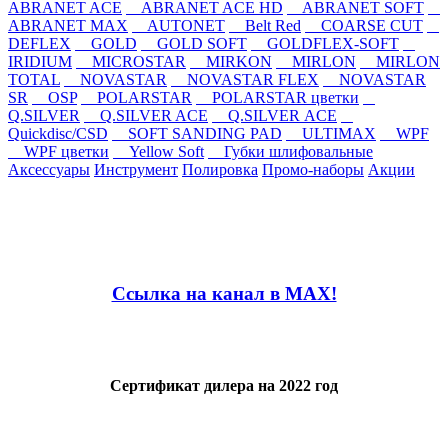
ABRANET ACE
ABRANET ACE HD
ABRANET SOFT
ABRANET MAX
AUTONET
Belt Red
COARSE CUT
DEFLEX
GOLD
GOLD SOFT
GOLDFLEX-SOFT
IRIDIUM
MICROSTAR
MIRKON
MIRLON
MIRLON
TOTAL
NOVASTAR
NOVASTAR FLEX
NOVASTAR
SR
OSP
POLARSTAR
POLARSTAR цветки
Q.SILVER
Q.SILVER ACE
Q.SILVER ACE
Quickdisc/CSD
SOFT SANDING PAD
ULTIMAX
WPF
WPF цветки
Yellow Soft
Губки шлифовальные
Аксессуары
Инструмент
Полировка
Промо-наборы
Акции
Ссылка на канал в MAX!
Сертификат дилера на 2022 год