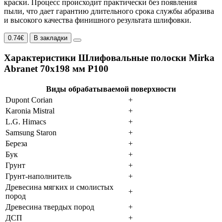
краски. Процесс происходит практически без появления
пыли, что дает гарантию длительного срока службы абразива
и высокого качества финишного результата шлифовки.
0.74€
В закладки
Характеристики Шлифовальные полоски Mirka
Abranet 70х198 мм P100
Виды обрабатываемой поверхности
Dupont Corian
+
Karonia Mistral
+
L.G. Himacs
+
Samsung Staron
+
Береза
+
Бук
+
Грунт
+
Грунт-наполнитель
+
Древесина мягких и смолистых
+
пород
Древесина твердых пород
+
ДСП
+