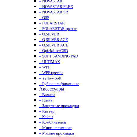
– NOVASTAR
– NOVASTAR FLEX
– NOVASTAR SR
– OSP
– POLARSTAR
– POLARSTAR цветки
– Q.SILVER
– Q.SILVER ACE
– Q.SILVER ACE
– Quickdisc/CSD
– SOFT SANDING PAD
– ULTIMAX
– WPF
– WPF цветки
– Yellow Soft
– Губки шлифовальные
Аксессуары
– Валики
– Глина
– Защитные прокладки
– Каттер
– Кейсы
– Комбинезоны
– Мини-напильник
– Мягкие прокладки