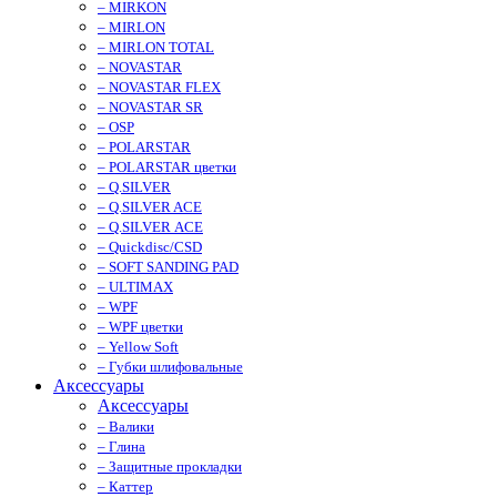
– MIRKON
– MIRLON
– MIRLON TOTAL
– NOVASTAR
– NOVASTAR FLEX
– NOVASTAR SR
– OSP
– POLARSTAR
– POLARSTAR цветки
– Q.SILVER
– Q.SILVER ACE
– Q.SILVER ACE
– Quickdisc/CSD
– SOFT SANDING PAD
– ULTIMAX
– WPF
– WPF цветки
– Yellow Soft
– Губки шлифовальные
Аксессуары
Аксессуары
– Валики
– Глина
– Защитные прокладки
– Каттер