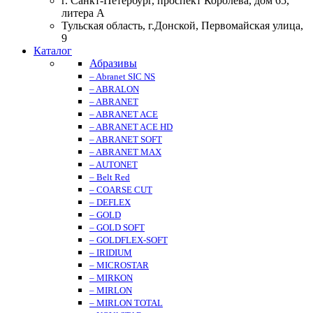
г. Санкт-Петербург, проспект Королева, дом 65,
литера А
Тульская область, г.Донской, Первомайская улица,
9
Каталог
Абразивы
– Abranet SIC NS
– ABRALON
– ABRANET
– ABRANET ACE
– ABRANET ACE HD
– ABRANET SOFT
– ABRANET MAX
– AUTONET
– Belt Red
– COARSE CUT
– DEFLEX
– GOLD
– GOLD SOFT
– GOLDFLEX-SOFT
– IRIDIUM
– MICROSTAR
– MIRKON
– MIRLON
– MIRLON TOTAL