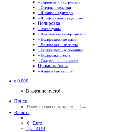
– Сервисный инструмент
– Стенды и тележки
– Шланги и адаптеры
– Шлифовальные подошвы
Полировка
– Аксессуары
– Для очистки полир. дисков
– Полировальные диски
– Полировальные пасты
– Полировальные подошвы
– Полировка стекла
– Салфетки очищающие
Промо-наборы
– Акционные наборы
0.00€
0
В корзине пусто!
Поиск
Валюта
€
Euro
р.
RUB