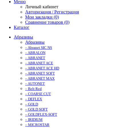
Меню
Личный кабинет
Авторизация / Регистрация
Мои закладки (0)
Сравнение товаров (0)
Каталог
Абразивы
Абразивы
– Abranet SIC NS
– ABRALON
– ABRANET
– ABRANET ACE
– ABRANET ACE HD
– ABRANET SOFT
– ABRANET MAX
– AUTONET
– Belt Red
– COARSE CUT
– DEFLEX
– GOLD
– GOLD SOFT
– GOLDFLEX-SOFT
– IRIDIUM
– MICROSTAR