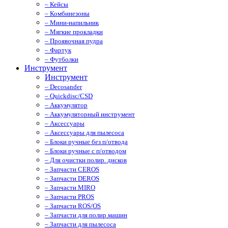
– Кейсы
– Комбинезоны
– Мини-напильник
– Мягкие прокладки
– Проявочная пудра
– Фартук
– Футболки
Инструмент
Инструмент
– Decosander
– Quickdisc/CSD
– Аккумулятор
– Аккумуляторный инструмент
– Аксессуары
– Аксессуары для пылесоса
– Блоки ручные без п/отвода
– Блоки ручные с п/отводом
– Для очистки полир. дисков
– Запчасти CEROS
– Запчасти DEROS
– Запчасти MIRO
– Запчасти PROS
– Запчасти ROS/OS
– Запчасти для полир.машин
– Запчасти для пылесоса