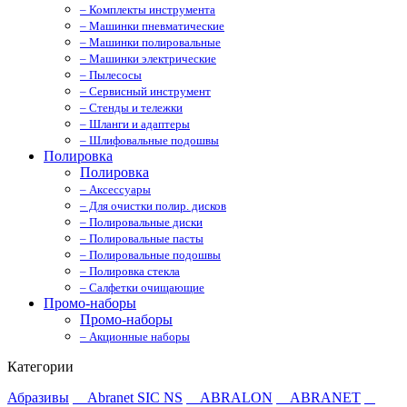
– Комплекты инструмента
– Машинки пневматические
– Машинки полировальные
– Машинки электрические
– Пылесосы
– Сервисный инструмент
– Стенды и тележки
– Шланги и адаптеры
– Шлифовальные подошвы
Полировка
Полировка
– Аксессуары
– Для очистки полир. дисков
– Полировальные диски
– Полировальные пасты
– Полировальные подошвы
– Полировка стекла
– Салфетки очищающие
Промо-наборы
Промо-наборы
– Акционные наборы
Категории
Абразивы
Abranet SIC NS
ABRALON
ABRANET