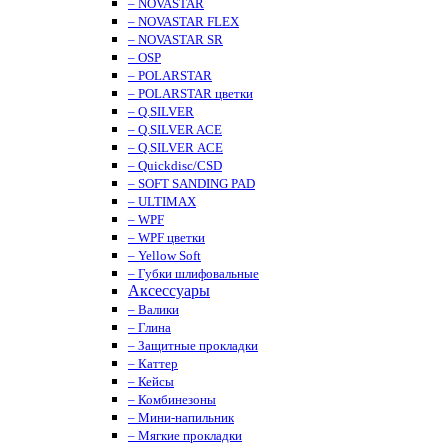
– NOVASTAR
– NOVASTAR FLEX
– NOVASTAR SR
– OSP
– POLARSTAR
– POLARSTAR цветки
– Q.SILVER
– Q.SILVER ACE
– Q.SILVER ACE
– Quickdisc/CSD
– SOFT SANDING PAD
– ULTIMAX
– WPF
– WPF цветки
– Yellow Soft
– Губки шлифовальные
Аксессуары
– Валики
– Глина
– Защитные прокладки
– Каттер
– Кейсы
– Комбинезоны
– Мини-напильник
– Мягкие прокладки