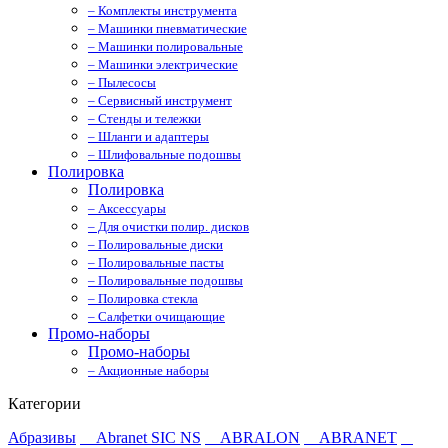
– Комплекты инструмента
– Машинки пневматические
– Машинки полировальные
– Машинки электрические
– Пылесосы
– Сервисный инструмент
– Стенды и тележки
– Шланги и адаптеры
– Шлифовальные подошвы
Полировка
Полировка
– Аксессуары
– Для очистки полир. дисков
– Полировальные диски
– Полировальные пасты
– Полировальные подошвы
– Полировка стекла
– Салфетки очищающие
Промо-наборы
Промо-наборы
– Акционные наборы
Категории
Абразивы
Abranet SIC NS
ABRALON
ABRANET