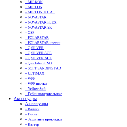
– MIRKON
– MIRLON
– MIRLON TOTAL
– NOVASTAR
– NOVASTAR FLEX
– NOVASTAR SR
– OSP
– POLARSTAR
– POLARSTAR цветки
– Q.SILVER
– Q.SILVER ACE
– Q.SILVER ACE
– Quickdisc/CSD
– SOFT SANDING PAD
– ULTIMAX
– WPF
– WPF цветки
– Yellow Soft
– Губки шлифовальные
Аксессуары
Аксессуары
– Валики
– Глина
– Защитные прокладки
– Каттер