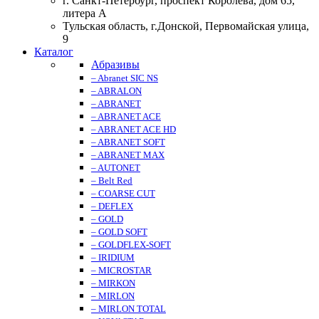
г. Санкт-Петербург, проспект Королева, дом 65,
литера А
Тульская область, г.Донской, Первомайская улица,
9
Каталог
Абразивы
– Abranet SIC NS
– ABRALON
– ABRANET
– ABRANET ACE
– ABRANET ACE HD
– ABRANET SOFT
– ABRANET MAX
– AUTONET
– Belt Red
– COARSE CUT
– DEFLEX
– GOLD
– GOLD SOFT
– GOLDFLEX-SOFT
– IRIDIUM
– MICROSTAR
– MIRKON
– MIRLON
– MIRLON TOTAL