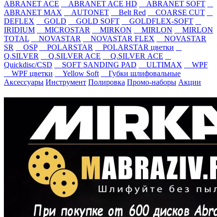
ABRANET ACE
ABRANET ACE HD
ABRANET SOFT
ABRANET MAX
AUTONET
Belt Red
COARSE CUT
DEFLEX
GOLD
GOLD SOFT
GOLDFLEX-SOFT
IRIDIUM
MICROSTAR
MIRKON
MIRLON
MIRLON
TOTAL
NOVASTAR
NOVASTAR FLEX
NOVASTAR
SR
OSP
POLARSTAR
POLARSTAR цветки
Q.SILVER
Q.SILVER ACE
Q.SILVER ACE
Quickdisc/CSD
SOFT SANDING PAD
ULTIMAX
WPF
WPF цветки
Yellow Soft
Губки шлифовальные
Аксессуары
Инструмент
Полировка
Промо-наборы
Акции