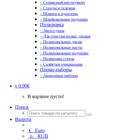
– Сервисный инструмент
– Стенды и тележки
– Шланги и адаптеры
– Шлифовальные подошвы
Полировка
– Аксессуары
– Для очистки полир. дисков
– Полировальные диски
– Полировальные пасты
– Полировальные подошвы
– Полировка стекла
– Салфетки очищающие
Промо-наборы
– Акционные наборы
0.00€
0
В корзине пусто!
Поиск
Валюта
€
Euro
р.
RUB