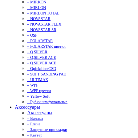
– MIRKON
– MIRLON
– MIRLON TOTAL
– NOVASTAR
– NOVASTAR FLEX
– NOVASTAR SR
– OSP
– POLARSTAR
– POLARSTAR цветки
– Q.SILVER
– Q.SILVER ACE
– Q.SILVER ACE
– Quickdisc/CSD
– SOFT SANDING PAD
– ULTIMAX
– WPF
– WPF цветки
– Yellow Soft
– Губки шлифовальные
Аксессуары
Аксессуары
– Валики
– Глина
– Защитные прокладки
– Каттер