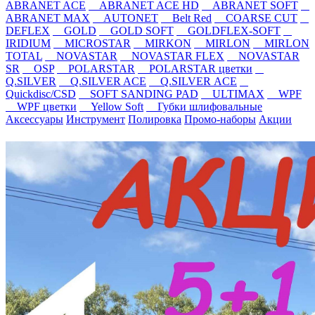
ABRANET ACE
ABRANET ACE HD
ABRANET SOFT
ABRANET MAX
AUTONET
Belt Red
COARSE CUT
DEFLEX
GOLD
GOLD SOFT
GOLDFLEX-SOFT
IRIDIUM
MICROSTAR
MIRKON
MIRLON
MIRLON
TOTAL
NOVASTAR
NOVASTAR FLEX
NOVASTAR
SR
OSP
POLARSTAR
POLARSTAR цветки
Q.SILVER
Q.SILVER ACE
Q.SILVER ACE
Quickdisc/CSD
SOFT SANDING PAD
ULTIMAX
WPF
WPF цветки
Yellow Soft
Губки шлифовальные
Аксессуары
Инструмент
Полировка
Промо-наборы
Акции