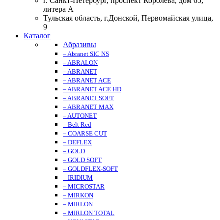
г. Санкт-Петербург, проспект Королева, дом 65,
литера А
Тульская область, г.Донской, Первомайская улица,
9
Каталог
Абразивы
– Abranet SIC NS
– ABRALON
– ABRANET
– ABRANET ACE
– ABRANET ACE HD
– ABRANET SOFT
– ABRANET MAX
– AUTONET
– Belt Red
– COARSE CUT
– DEFLEX
– GOLD
– GOLD SOFT
– GOLDFLEX-SOFT
– IRIDIUM
– MICROSTAR
– MIRKON
– MIRLON
– MIRLON TOTAL