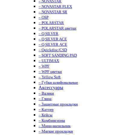
– NOVASTAR
– NOVASTAR FLEX
– NOVASTAR SR
– OSP
– POLARSTAR
– POLARSTAR цветки
– Q.SILVER
– Q.SILVER ACE
– Q.SILVER ACE
– Quickdisc/CSD
– SOFT SANDING PAD
– ULTIMAX
– WPF
– WPF цветки
– Yellow Soft
– Губки шлифовальные
Аксессуары
– Валики
– Глина
– Защитные прокладки
– Каттер
– Кейсы
– Комбинезоны
– Мини-напильник
– Мягкие прокладки