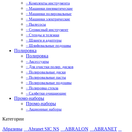
– Комплекты инструмента
– Машинки пневматические
– Машинки полировальные
– Машинки электрические
– Пылесосы
– Сервисный инструмент
– Стенды и тележки
– Шланги и адаптеры
– Шлифовальные подошвы
Полировка
Полировка
– Аксессуары
– Для очистки полир. дисков
– Полировальные диски
– Полировальные пасты
– Полировальные подошвы
– Полировка стекла
– Салфетки очищающие
Промо-наборы
Промо-наборы
– Акционные наборы
Категории
Абразивы
Abranet SIC NS
ABRALON
ABRANET