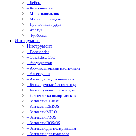
– Кейсы
– Комбинезоны
– Мини-напильник
– Мягкие прокладки
– Проявочная пудра
– Фартук
– Футболки
Инструмент
Инструмент
– Decosander
– Quickdisc/CSD
– Аккумулятор
– Аккумуляторный инструмент
– Аксессуары
– Аксессуары для пылесоса
– Блоки ручные без п/отвода
– Блоки ручные с п/отводом
– Для очистки полир. дисков
– Запчасти CEROS
– Запчасти DEROS
– Запчасти MIRO
– Запчасти PROS
– Запчасти ROS/OS
– Запчасти для полир.машин
– Запчасти для пылесоса