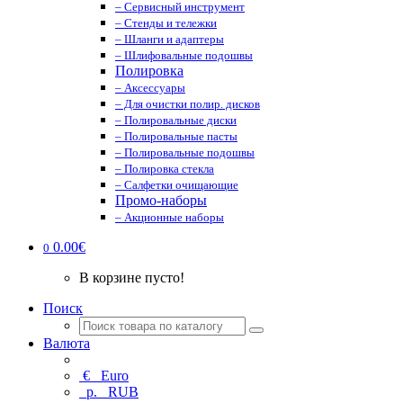
– Сервисный инструмент
– Стенды и тележки
– Шланги и адаптеры
– Шлифовальные подошвы
Полировка
– Аксессуары
– Для очистки полир. дисков
– Полировальные диски
– Полировальные пасты
– Полировальные подошвы
– Полировка стекла
– Салфетки очищающие
Промо-наборы
– Акционные наборы
0.00€
0
В корзине пусто!
Поиск
Валюта
€
Euro
р.
RUB