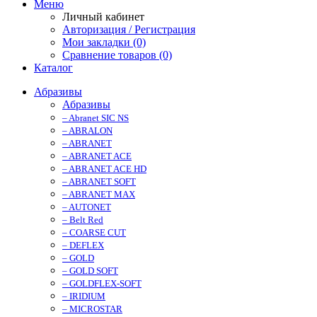
Меню
Личный кабинет
Авторизация / Регистрация
Мои закладки (0)
Сравнение товаров (0)
Каталог
Абразивы
Абразивы
– Abranet SIC NS
– ABRALON
– ABRANET
– ABRANET ACE
– ABRANET ACE HD
– ABRANET SOFT
– ABRANET MAX
– AUTONET
– Belt Red
– COARSE CUT
– DEFLEX
– GOLD
– GOLD SOFT
– GOLDFLEX-SOFT
– IRIDIUM
– MICROSTAR