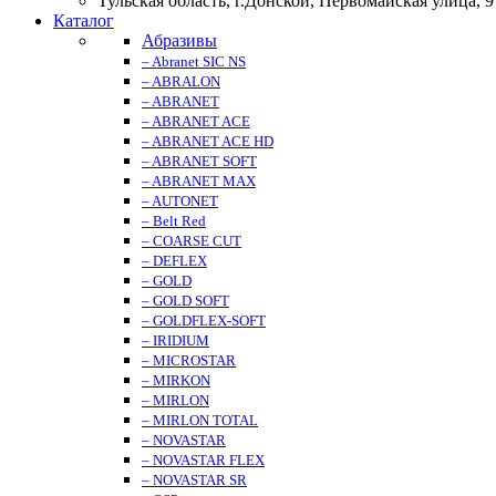
Тульская область, г.Донской, Первомайская улица, 9
Каталог
Абразивы
– Abranet SIC NS
– ABRALON
– ABRANET
– ABRANET ACE
– ABRANET ACE HD
– ABRANET SOFT
– ABRANET MAX
– AUTONET
– Belt Red
– COARSE CUT
– DEFLEX
– GOLD
– GOLD SOFT
– GOLDFLEX-SOFT
– IRIDIUM
– MICROSTAR
– MIRKON
– MIRLON
– MIRLON TOTAL
– NOVASTAR
– NOVASTAR FLEX
– NOVASTAR SR