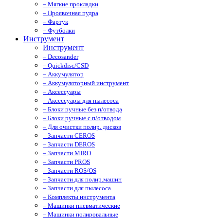
– Мягкие прокладки
– Проявочная пудра
– Фартук
– Футболки
Инструмент
Инструмент
– Decosander
– Quickdisc/CSD
– Аккумулятор
– Аккумуляторный инструмент
– Аксессуары
– Аксессуары для пылесоса
– Блоки ручные без п/отвода
– Блоки ручные с п/отводом
– Для очистки полир. дисков
– Запчасти CEROS
– Запчасти DEROS
– Запчасти MIRO
– Запчасти PROS
– Запчасти ROS/OS
– Запчасти для полир.машин
– Запчасти для пылесоса
– Комплекты инструмента
– Машинки пневматические
– Машинки полировальные