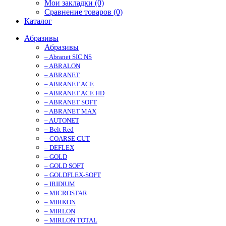
Мои закладки (0)
Сравнение товаров (0)
Каталог
Абразивы
Абразивы
– Abranet SIC NS
– ABRALON
– ABRANET
– ABRANET ACE
– ABRANET ACE HD
– ABRANET SOFT
– ABRANET MAX
– AUTONET
– Belt Red
– COARSE CUT
– DEFLEX
– GOLD
– GOLD SOFT
– GOLDFLEX-SOFT
– IRIDIUM
– MICROSTAR
– MIRKON
– MIRLON
– MIRLON TOTAL