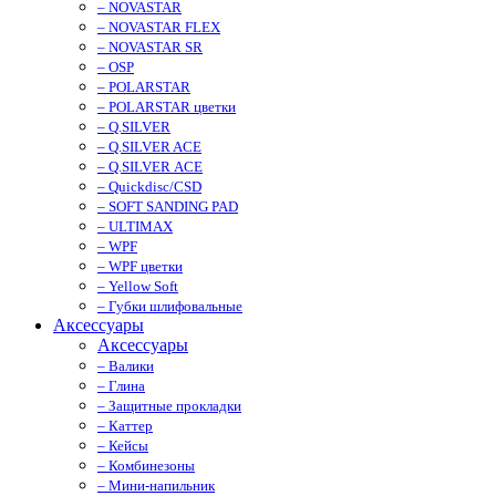
– NOVASTAR
– NOVASTAR FLEX
– NOVASTAR SR
– OSP
– POLARSTAR
– POLARSTAR цветки
– Q.SILVER
– Q.SILVER ACE
– Q.SILVER ACE
– Quickdisc/CSD
– SOFT SANDING PAD
– ULTIMAX
– WPF
– WPF цветки
– Yellow Soft
– Губки шлифовальные
Аксессуары
Аксессуары
– Валики
– Глина
– Защитные прокладки
– Каттер
– Кейсы
– Комбинезоны
– Мини-напильник