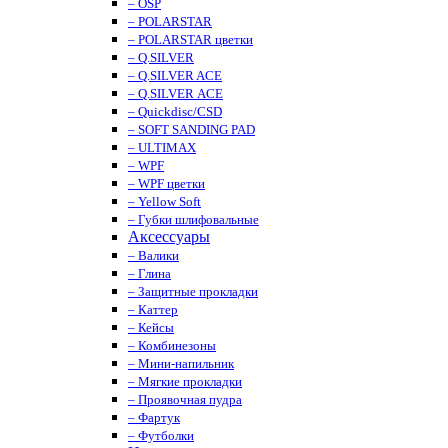
– OSP
– POLARSTAR
– POLARSTAR цветки
– Q.SILVER
– Q.SILVER ACE
– Q.SILVER ACE
– Quickdisc/CSD
– SOFT SANDING PAD
– ULTIMAX
– WPF
– WPF цветки
– Yellow Soft
– Губки шлифовальные
Аксессуары
– Валики
– Глина
– Защитные прокладки
– Каттер
– Кейсы
– Комбинезоны
– Мини-напильник
– Мягкие прокладки
– Проявочная пудра
– Фартук
– Футболки