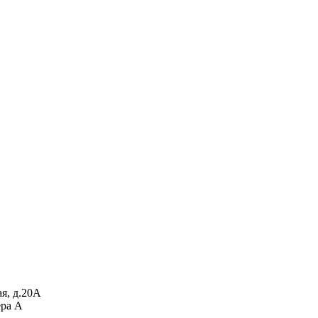
я, д.20А
ера А