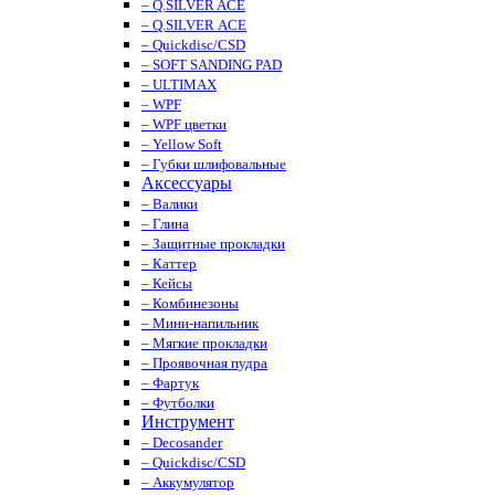
– Q.SILVER ACE
– Q.SILVER ACE
– Quickdisc/CSD
– SOFT SANDING PAD
– ULTIMAX
– WPF
– WPF цветки
– Yellow Soft
– Губки шлифовальные
Аксессуары
– Валики
– Глина
– Защитные прокладки
– Каттер
– Кейсы
– Комбинезоны
– Мини-напильник
– Мягкие прокладки
– Проявочная пудра
– Фартук
– Футболки
Инструмент
– Decosander
– Quickdisc/CSD
– Аккумулятор