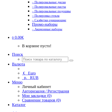
– Полировальные диски
– Полировальные пасты
– Полировальные подошвы
– Полировка стекла
– Салфетки очищающие
Промо-наборы
– Акционные наборы
0.00€
0
В корзине пусто!
Поиск
Валюта
€
Euro
р.
RUB
Меню
Личный кабинет
Авторизация / Регистрация
Мои закладки (0)
Сравнение товаров (0)
Каталог