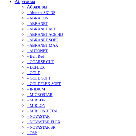
Абразивы
Абразивы
– Abranet SIC NS
– ABRALON
– ABRANET
– ABRANET ACE
– ABRANET ACE HD
– ABRANET SOFT
– ABRANET MAX
– AUTONET
– Belt Red
– COARSE CUT
– DEFLEX
– GOLD
– GOLD SOFT
– GOLDFLEX-SOFT
– IRIDIUM
– MICROSTAR
– MIRKON
– MIRLON
– MIRLON TOTAL
– NOVASTAR
– NOVASTAR FLEX
– NOVASTAR SR
– OSP