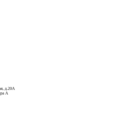
я, д.20А
ера А