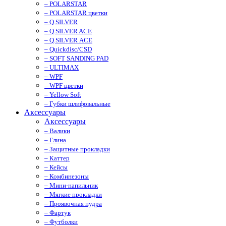
– POLARSTAR
– POLARSTAR цветки
– Q.SILVER
– Q.SILVER ACE
– Q.SILVER ACE
– Quickdisc/CSD
– SOFT SANDING PAD
– ULTIMAX
– WPF
– WPF цветки
– Yellow Soft
– Губки шлифовальные
Аксессуары
Аксессуары
– Валики
– Глина
– Защитные прокладки
– Каттер
– Кейсы
– Комбинезоны
– Мини-напильник
– Мягкие прокладки
– Проявочная пудра
– Фартук
– Футболки