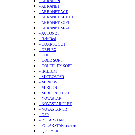
– ABRALON
– ABRANET
– ABRANET ACE
– ABRANET ACE HD
– ABRANET SOFT
– ABRANET MAX
– AUTONET
– Belt Red
– COARSE CUT
– DEFLEX
– GOLD
– GOLD SOFT
– GOLDFLEX-SOFT
– IRIDIUM
– MICROSTAR
– MIRKON
– MIRLON
– MIRLON TOTAL
– NOVASTAR
– NOVASTAR FLEX
– NOVASTAR SR
– OSP
– POLARSTAR
– POLARSTAR цветки
– Q.SILVER