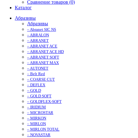
Сравнение товаров (0)
Каталог
Абразивы
Абразивы
– Abranet SIC NS
– ABRALON
– ABRANET
– ABRANET ACE
– ABRANET ACE HD
– ABRANET SOFT
– ABRANET MAX
– AUTONET
– Belt Red
– COARSE CUT
– DEFLEX
– GOLD
– GOLD SOFT
– GOLDFLEX-SOFT
– IRIDIUM
– MICROSTAR
– MIRKON
– MIRLON
– MIRLON TOTAL
– NOVASTAR