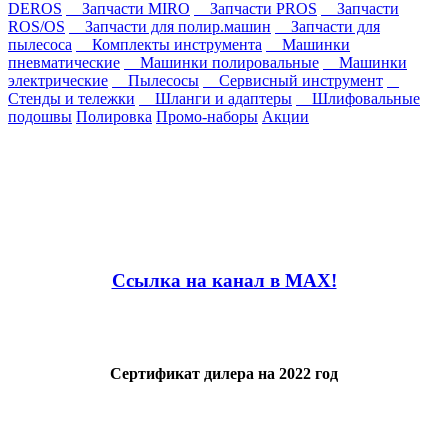
DEROS
Запчасти MIRO
Запчасти PROS
Запчасти
ROS/OS
Запчасти для полир.машин
Запчасти для
пылесоса
Комплекты инструмента
Машинки
пневматические
Машинки полировальные
Машинки
электрические
Пылесосы
Сервисный инструмент
Стенды и тележки
Шланги и адаптеры
Шлифовальные
подошвы
Полировка
Промо-наборы
Акции
Ссылка на канал в MAX!
Сертификат дилера на 2022 год