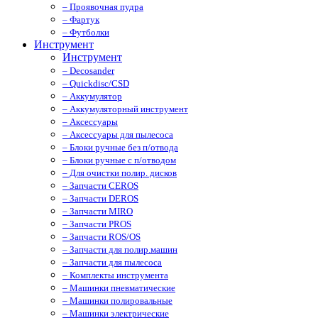
– Проявочная пудра
– Фартук
– Футболки
Инструмент
Инструмент
– Decosander
– Quickdisc/CSD
– Аккумулятор
– Аккумуляторный инструмент
– Аксессуары
– Аксессуары для пылесоса
– Блоки ручные без п/отвода
– Блоки ручные с п/отводом
– Для очистки полир. дисков
– Запчасти CEROS
– Запчасти DEROS
– Запчасти MIRO
– Запчасти PROS
– Запчасти ROS/OS
– Запчасти для полир.машин
– Запчасти для пылесоса
– Комплекты инструмента
– Машинки пневматические
– Машинки полировальные
– Машинки электрические