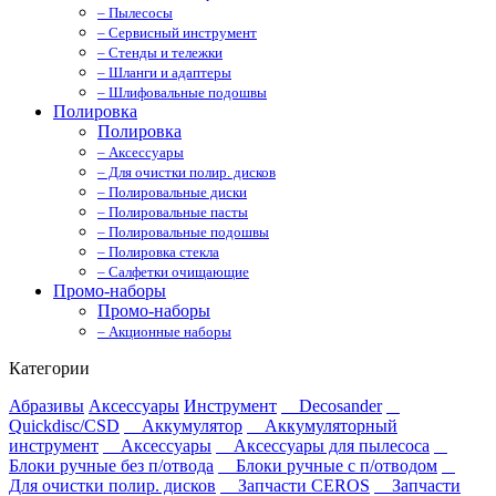
– Пылесосы
– Сервисный инструмент
– Стенды и тележки
– Шланги и адаптеры
– Шлифовальные подошвы
Полировка
Полировка
– Аксессуары
– Для очистки полир. дисков
– Полировальные диски
– Полировальные пасты
– Полировальные подошвы
– Полировка стекла
– Салфетки очищающие
Промо-наборы
Промо-наборы
– Акционные наборы
Категории
Абразивы
Аксессуары
Инструмент
Decosander
Quickdisc/CSD
Аккумулятор
Аккумуляторный
инструмент
Аксессуары
Аксессуары для пылесоса
Блоки ручные без п/отвода
Блоки ручные с п/отводом
Для очистки полир. дисков
Запчасти CEROS
Запчасти