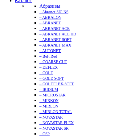
Каталог
Абразивы
– Abranet SIC NS
– ABRALON
– ABRANET
– ABRANET ACE
– ABRANET ACE HD
– ABRANET SOFT
– ABRANET MAX
– AUTONET
– Belt Red
– COARSE CUT
– DEFLEX
– GOLD
– GOLD SOFT
– GOLDFLEX-SOFT
– IRIDIUM
– MICROSTAR
– MIRKON
– MIRLON
– MIRLON TOTAL
– NOVASTAR
– NOVASTAR FLEX
– NOVASTAR SR
– OSP