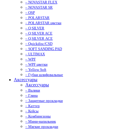
– NOVASTAR FLEX
– NOVASTAR SR
– OSP
– POLARSTAR
– POLARSTAR цветки
– Q.SILVER
– Q.SILVER ACE
– Q.SILVER ACE
– Quickdisc/CSD
– SOFT SANDING PAD
– ULTIMAX
– WPF
– WPF цветки
– Yellow Soft
– Губки шлифовальные
Аксессуары
Аксессуары
– Валики
– Глина
– Защитные прокладки
– Каттер
– Кейсы
– Комбинезоны
– Мини-напильник
– Мягкие прокладки