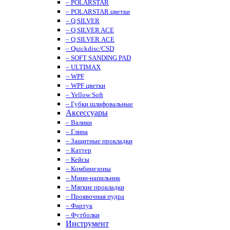
– POLARSTAR
– POLARSTAR цветки
– Q.SILVER
– Q.SILVER ACE
– Q.SILVER ACE
– Quickdisc/CSD
– SOFT SANDING PAD
– ULTIMAX
– WPF
– WPF цветки
– Yellow Soft
– Губки шлифовальные
Аксессуары
– Валики
– Глина
– Защитные прокладки
– Каттер
– Кейсы
– Комбинезоны
– Мини-напильник
– Мягкие прокладки
– Проявочная пудра
– Фартук
– Футболки
Инструмент