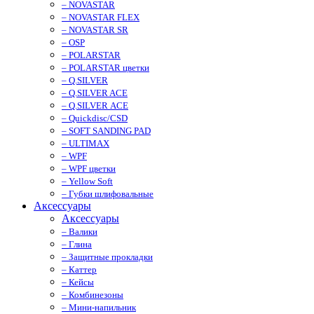
– NOVASTAR
– NOVASTAR FLEX
– NOVASTAR SR
– OSP
– POLARSTAR
– POLARSTAR цветки
– Q.SILVER
– Q.SILVER ACE
– Q.SILVER ACE
– Quickdisc/CSD
– SOFT SANDING PAD
– ULTIMAX
– WPF
– WPF цветки
– Yellow Soft
– Губки шлифовальные
Аксессуары
Аксессуары
– Валики
– Глина
– Защитные прокладки
– Каттер
– Кейсы
– Комбинезоны
– Мини-напильник