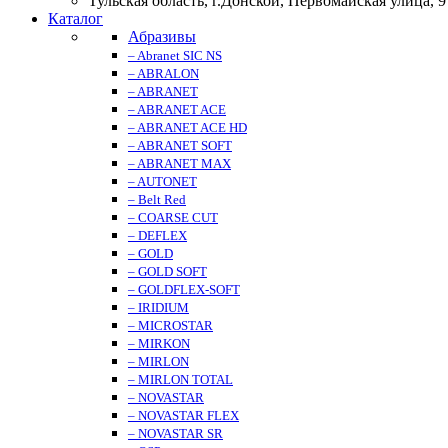
Тульская область, г.Донской, Первомайская улица, 9
Каталог
Абразивы
– Abranet SIC NS
– ABRALON
– ABRANET
– ABRANET ACE
– ABRANET ACE HD
– ABRANET SOFT
– ABRANET MAX
– AUTONET
– Belt Red
– COARSE CUT
– DEFLEX
– GOLD
– GOLD SOFT
– GOLDFLEX-SOFT
– IRIDIUM
– MICROSTAR
– MIRKON
– MIRLON
– MIRLON TOTAL
– NOVASTAR
– NOVASTAR FLEX
– NOVASTAR SR