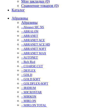
Мои закладки (0)
Сравнение товаров (0)
Каталог
Абразивы
Абразивы
– Abranet SIC NS
– ABRALON
– ABRANET
– ABRANET ACE
– ABRANET ACE HD
– ABRANET SOFT
– ABRANET MAX
– AUTONET
– Belt Red
– COARSE CUT
– DEFLEX
– GOLD
– GOLD SOFT
– GOLDFLEX-SOFT
– IRIDIUM
– MICROSTAR
– MIRKON
– MIRLON
– MIRLON TOTAL