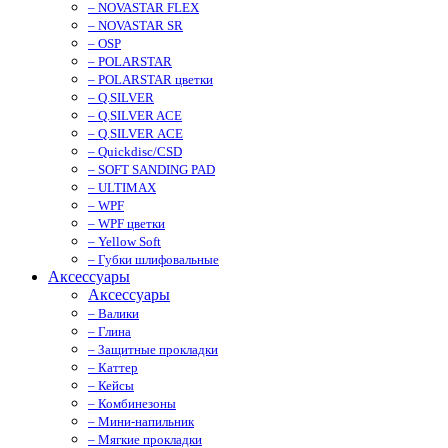
– NOVASTAR FLEX
– NOVASTAR SR
– OSP
– POLARSTAR
– POLARSTAR цветки
– Q.SILVER
– Q.SILVER ACE
– Q.SILVER ACE
– Quickdisc/CSD
– SOFT SANDING PAD
– ULTIMAX
– WPF
– WPF цветки
– Yellow Soft
– Губки шлифовальные
Аксессуары
Аксессуары
– Валики
– Глина
– Защитные прокладки
– Каттер
– Кейсы
– Комбинезоны
– Мини-напильник
– Мягкие прокладки