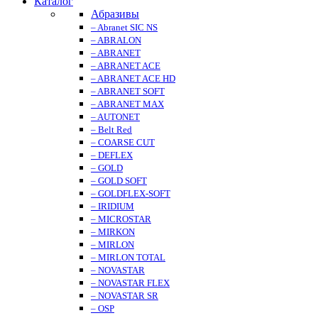
Каталог
Абразивы
– Abranet SIC NS
– ABRALON
– ABRANET
– ABRANET ACE
– ABRANET ACE HD
– ABRANET SOFT
– ABRANET MAX
– AUTONET
– Belt Red
– COARSE CUT
– DEFLEX
– GOLD
– GOLD SOFT
– GOLDFLEX-SOFT
– IRIDIUM
– MICROSTAR
– MIRKON
– MIRLON
– MIRLON TOTAL
– NOVASTAR
– NOVASTAR FLEX
– NOVASTAR SR
– OSP