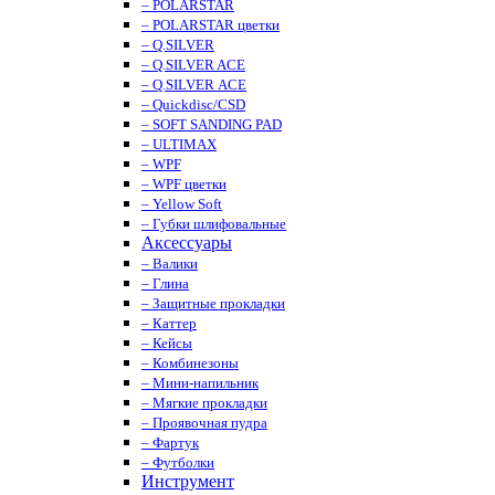
– POLARSTAR
– POLARSTAR цветки
– Q.SILVER
– Q.SILVER ACE
– Q.SILVER ACE
– Quickdisc/CSD
– SOFT SANDING PAD
– ULTIMAX
– WPF
– WPF цветки
– Yellow Soft
– Губки шлифовальные
Аксессуары
– Валики
– Глина
– Защитные прокладки
– Каттер
– Кейсы
– Комбинезоны
– Мини-напильник
– Мягкие прокладки
– Проявочная пудра
– Фартук
– Футболки
Инструмент