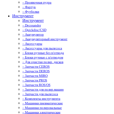
– Проявочная пудра
– Фартук
– Футболки
Инструмент
Инструмент
– Decosander
– Quickdisc/CSD
– Аккумулятор
– Аккумуляторный инструмент
– Аксессуары
– Аксессуары для пылесоса
– Блоки ручные без п/отвода
– Блоки ручные с п/отводом
– Для очистки полир. дисков
– Запчасти CEROS
– Запчасти DEROS
– Запчасти MIRO
– Запчасти PROS
– Запчасти ROS/OS
– Запчасти для полир.машин
– Запчасти для пылесоса
– Комплекты инструмента
– Машинки пневматические
– Машинки полировальные
– Машинки электрические