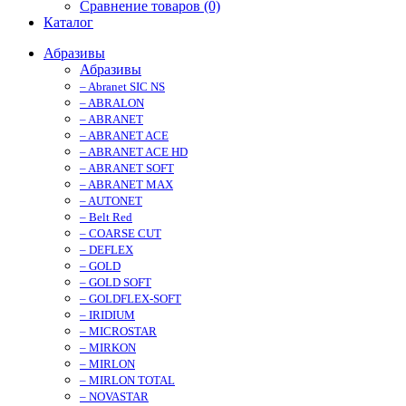
Сравнение товаров (0)
Каталог
Абразивы
Абразивы
– Abranet SIC NS
– ABRALON
– ABRANET
– ABRANET ACE
– ABRANET ACE HD
– ABRANET SOFT
– ABRANET MAX
– AUTONET
– Belt Red
– COARSE CUT
– DEFLEX
– GOLD
– GOLD SOFT
– GOLDFLEX-SOFT
– IRIDIUM
– MICROSTAR
– MIRKON
– MIRLON
– MIRLON TOTAL
– NOVASTAR