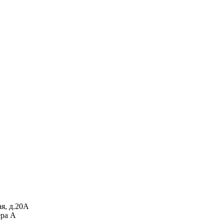
я, д.20А
ера А