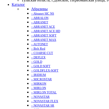
Тульская область, г.Донской, Первомайская улица, 9
Каталог
Абразивы
– Abranet SIC NS
– ABRALON
– ABRANET
– ABRANET ACE
– ABRANET ACE HD
– ABRANET SOFT
– ABRANET MAX
– AUTONET
– Belt Red
– COARSE CUT
– DEFLEX
– GOLD
– GOLD SOFT
– GOLDFLEX-SOFT
– IRIDIUM
– MICROSTAR
– MIRKON
– MIRLON
– MIRLON TOTAL
– NOVASTAR
– NOVASTAR FLEX
– NOVASTAR SR