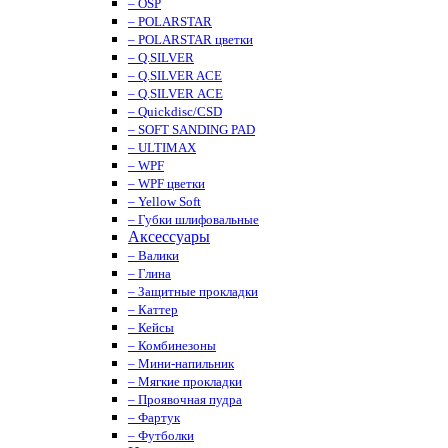
– OSP
– POLARSTAR
– POLARSTAR цветки
– Q.SILVER
– Q.SILVER ACE
– Q.SILVER ACE
– Quickdisc/CSD
– SOFT SANDING PAD
– ULTIMAX
– WPF
– WPF цветки
– Yellow Soft
– Губки шлифовальные
Аксессуары
– Валики
– Глина
– Защитные прокладки
– Каттер
– Кейсы
– Комбинезоны
– Мини-напильник
– Мягкие прокладки
– Проявочная пудра
– Фартук
– Футболки