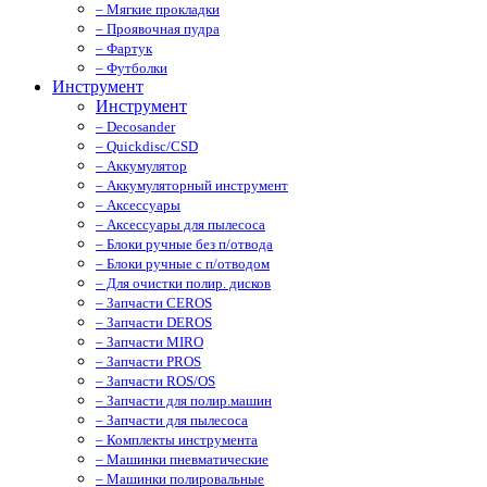
– Мягкие прокладки
– Проявочная пудра
– Фартук
– Футболки
Инструмент
Инструмент
– Decosander
– Quickdisc/CSD
– Аккумулятор
– Аккумуляторный инструмент
– Аксессуары
– Аксессуары для пылесоса
– Блоки ручные без п/отвода
– Блоки ручные с п/отводом
– Для очистки полир. дисков
– Запчасти CEROS
– Запчасти DEROS
– Запчасти MIRO
– Запчасти PROS
– Запчасти ROS/OS
– Запчасти для полир.машин
– Запчасти для пылесоса
– Комплекты инструмента
– Машинки пневматические
– Машинки полировальные