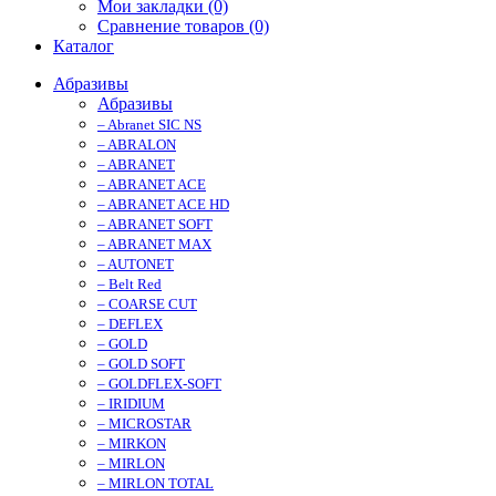
Мои закладки (0)
Сравнение товаров (0)
Каталог
Абразивы
Абразивы
– Abranet SIC NS
– ABRALON
– ABRANET
– ABRANET ACE
– ABRANET ACE HD
– ABRANET SOFT
– ABRANET MAX
– AUTONET
– Belt Red
– COARSE CUT
– DEFLEX
– GOLD
– GOLD SOFT
– GOLDFLEX-SOFT
– IRIDIUM
– MICROSTAR
– MIRKON
– MIRLON
– MIRLON TOTAL