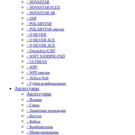
– NOVASTAR
– NOVASTAR FLEX
– NOVASTAR SR
– OSP
– POLARSTAR
– POLARSTAR цветки
– Q.SILVER
– Q.SILVER ACE
– Q.SILVER ACE
– Quickdisc/CSD
– SOFT SANDING PAD
– ULTIMAX
– WPF
– WPF цветки
– Yellow Soft
– Губки шлифовальные
Аксессуары
Аксессуары
– Валики
– Глина
– Защитные прокладки
– Каттер
– Кейсы
– Комбинезоны
– Мини-напильник