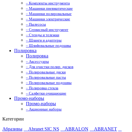
– Комплекты инструмента
– Машинки пневматические
– Машинки полировальные
– Машинки электрические
– Пылесосы
– Сервисный инструмент
– Стенды и тележки
– Шланги и адаптеры
– Шлифовальные подошвы
Полировка
Полировка
– Аксессуары
– Для очистки полир. дисков
– Полировальные диски
– Полировальные пасты
– Полировальные подошвы
– Полировка стекла
– Салфетки очищающие
Промо-наборы
Промо-наборы
– Акционные наборы
Категории
Абразивы
Abranet SIC NS
ABRALON
ABRANET