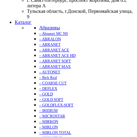
г. Санкт-Петербург, проспект Королева, дом 65,
литера А
Тульская область, г.Донской, Первомайская улица,
9
Каталог
Абразивы
– Abranet SIC NS
– ABRALON
– ABRANET
– ABRANET ACE
– ABRANET ACE HD
– ABRANET SOFT
– ABRANET MAX
– AUTONET
– Belt Red
– COARSE CUT
– DEFLEX
– GOLD
– GOLD SOFT
– GOLDFLEX-SOFT
– IRIDIUM
– MICROSTAR
– MIRKON
– MIRLON
– MIRLON TOTAL