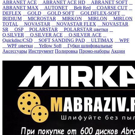
ABRANET ACE
ABRANET ACE HD
ABRANET SOFT
ABRANET MAX
AUTONET
Belt Red
COARSE CUT
DEFLEX
GOLD
GOLD SOFT
GOLDFLEX-SOFT
IRIDIUM
MICROSTAR
MIRKON
MIRLON
MIRLON
TOTAL
NOVASTAR
NOVASTAR FLEX
NOVASTAR
SR
OSP
POLARSTAR
POLARSTAR цветки
Q.SILVER
Q.SILVER ACE
Q.SILVER ACE
Quickdisc/CSD
SOFT SANDING PAD
ULTIMAX
WPF
WPF цветки
Yellow Soft
Губки шлифовальные
Аксессуары
Инструмент
Полировка
Промо-наборы
Акции