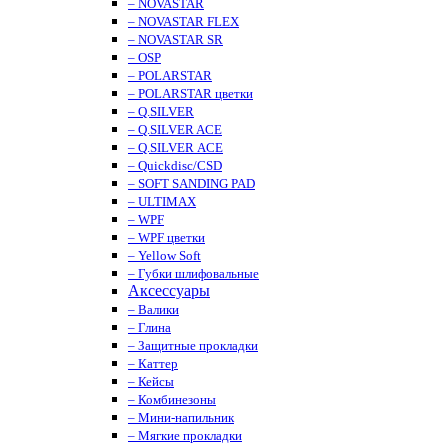
– NOVASTAR
– NOVASTAR FLEX
– NOVASTAR SR
– OSP
– POLARSTAR
– POLARSTAR цветки
– Q.SILVER
– Q.SILVER ACE
– Q.SILVER ACE
– Quickdisc/CSD
– SOFT SANDING PAD
– ULTIMAX
– WPF
– WPF цветки
– Yellow Soft
– Губки шлифовальные
Аксессуары
– Валики
– Глина
– Защитные прокладки
– Каттер
– Кейсы
– Комбинезоны
– Мини-напильник
– Мягкие прокладки