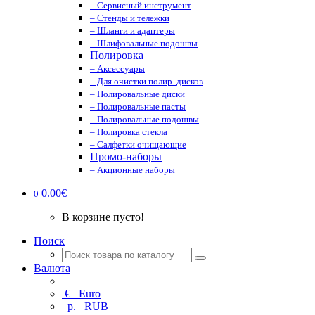
– Сервисный инструмент
– Стенды и тележки
– Шланги и адаптеры
– Шлифовальные подошвы
Полировка
– Аксессуары
– Для очистки полир. дисков
– Полировальные диски
– Полировальные пасты
– Полировальные подошвы
– Полировка стекла
– Салфетки очищающие
Промо-наборы
– Акционные наборы
0.00€
0
В корзине пусто!
Поиск
Валюта
€
Euro
р.
RUB