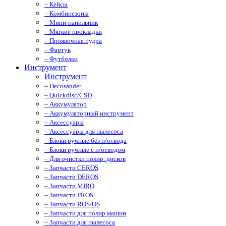
– Кейсы
– Комбинезоны
– Мини-напильник
– Мягкие прокладки
– Проявочная пудра
– Фартук
– Футболки
Инструмент
Инструмент
– Decosander
– Quickdisc/CSD
– Аккумулятор
– Аккумуляторный инструмент
– Аксессуары
– Аксессуары для пылесоса
– Блоки ручные без п/отвода
– Блоки ручные с п/отводом
– Для очистки полир. дисков
– Запчасти CEROS
– Запчасти DEROS
– Запчасти MIRO
– Запчасти PROS
– Запчасти ROS/OS
– Запчасти для полир.машин
– Запчасти для пылесоса