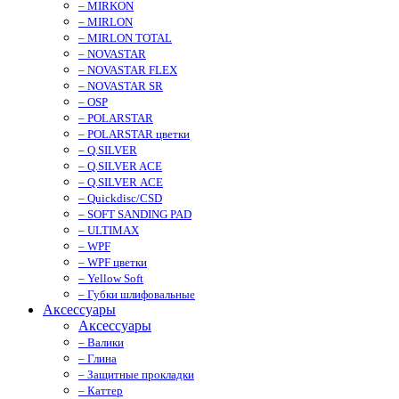
– MIRKON
– MIRLON
– MIRLON TOTAL
– NOVASTAR
– NOVASTAR FLEX
– NOVASTAR SR
– OSP
– POLARSTAR
– POLARSTAR цветки
– Q.SILVER
– Q.SILVER ACE
– Q.SILVER ACE
– Quickdisc/CSD
– SOFT SANDING PAD
– ULTIMAX
– WPF
– WPF цветки
– Yellow Soft
– Губки шлифовальные
Аксессуары
Аксессуары
– Валики
– Глина
– Защитные прокладки
– Каттер