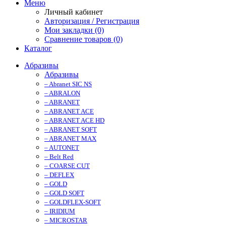
Меню
Личный кабинет
Авторизация / Регистрация
Мои закладки (0)
Сравнение товаров (0)
Каталог
Абразивы
Абразивы
– Abranet SIC NS
– ABRALON
– ABRANET
– ABRANET ACE
– ABRANET ACE HD
– ABRANET SOFT
– ABRANET MAX
– AUTONET
– Belt Red
– COARSE CUT
– DEFLEX
– GOLD
– GOLD SOFT
– GOLDFLEX-SOFT
– IRIDIUM
– MICROSTAR