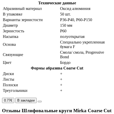
Технические данные
Абразивный материал
Оксид алюминия
В упаковке
50 шт.
Варианты зернистости
P36-P40, P60-P150
Диаметр
150 мм
Зернистость
P60
Насыпка
полуоткрытая
Специально укрепленная
Основа
бумага F
Смола/ смола, Progressive
Связующие
Bond
Цвет
Бордо
Формы абразива Coarse Cut
Диски
+
Листы
+
Полоски
+
Треугольники
+
0.77€
В закладки
Отзывы Шлифовальные круги Mirka Coarse Cut