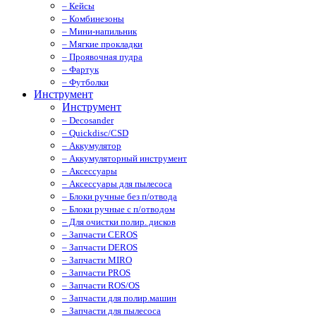
– Кейсы
– Комбинезоны
– Мини-напильник
– Мягкие прокладки
– Проявочная пудра
– Фартук
– Футболки
Инструмент
Инструмент
– Decosander
– Quickdisc/CSD
– Аккумулятор
– Аккумуляторный инструмент
– Аксессуары
– Аксессуары для пылесоса
– Блоки ручные без п/отвода
– Блоки ручные с п/отводом
– Для очистки полир. дисков
– Запчасти CEROS
– Запчасти DEROS
– Запчасти MIRO
– Запчасти PROS
– Запчасти ROS/OS
– Запчасти для полир.машин
– Запчасти для пылесоса