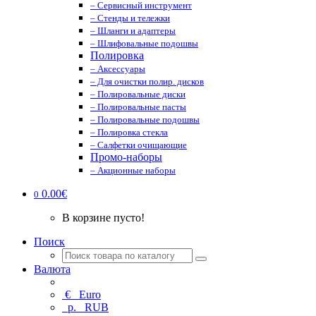
– Сервисный инструмент
– Стенды и тележки
– Шланги и адаптеры
– Шлифовальные подошвы
Полировка
– Аксессуары
– Для очистки полир. дисков
– Полировальные диски
– Полировальные пасты
– Полировальные подошвы
– Полировка стекла
– Салфетки очищающие
Промо-наборы
– Акционные наборы
0.00€
0
В корзине пусто!
Поиск
Валюта
€
Euro
р.
RUB