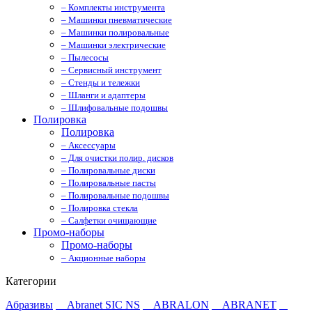
– Комплекты инструмента
– Машинки пневматические
– Машинки полировальные
– Машинки электрические
– Пылесосы
– Сервисный инструмент
– Стенды и тележки
– Шланги и адаптеры
– Шлифовальные подошвы
Полировка
Полировка
– Аксессуары
– Для очистки полир. дисков
– Полировальные диски
– Полировальные пасты
– Полировальные подошвы
– Полировка стекла
– Салфетки очищающие
Промо-наборы
Промо-наборы
– Акционные наборы
Категории
Абразивы
Abranet SIC NS
ABRALON
ABRANET