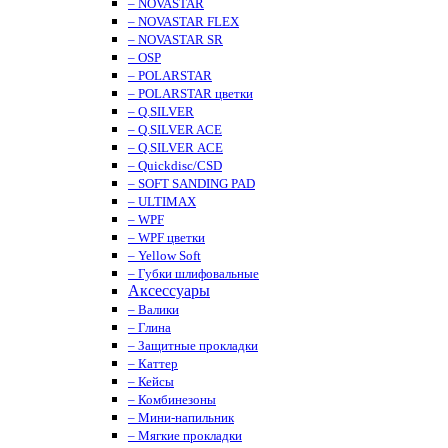
– NOVASTAR
– NOVASTAR FLEX
– NOVASTAR SR
– OSP
– POLARSTAR
– POLARSTAR цветки
– Q.SILVER
– Q.SILVER ACE
– Q.SILVER ACE
– Quickdisc/CSD
– SOFT SANDING PAD
– ULTIMAX
– WPF
– WPF цветки
– Yellow Soft
– Губки шлифовальные
Аксессуары
– Валики
– Глина
– Защитные прокладки
– Каттер
– Кейсы
– Комбинезоны
– Мини-напильник
– Мягкие прокладки