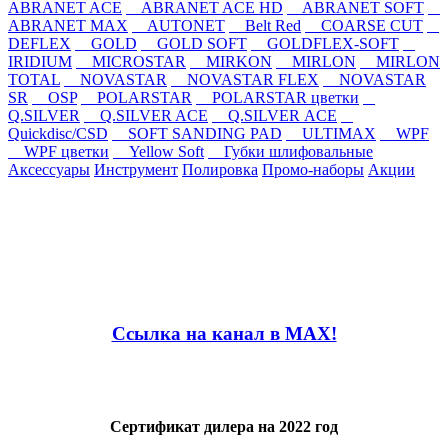
ABRANET ACE
ABRANET ACE HD
ABRANET SOFT
ABRANET MAX
AUTONET
Belt Red
COARSE CUT
DEFLEX
GOLD
GOLD SOFT
GOLDFLEX-SOFT
IRIDIUM
MICROSTAR
MIRKON
MIRLON
MIRLON
TOTAL
NOVASTAR
NOVASTAR FLEX
NOVASTAR
SR
OSP
POLARSTAR
POLARSTAR цветки
Q.SILVER
Q.SILVER ACE
Q.SILVER ACE
Quickdisc/CSD
SOFT SANDING PAD
ULTIMAX
WPF
WPF цветки
Yellow Soft
Губки шлифовальные
Аксессуары
Инструмент
Полировка
Промо-наборы
Акции
Ссылка на канал в MAX!
Сертификат дилера на 2022 год