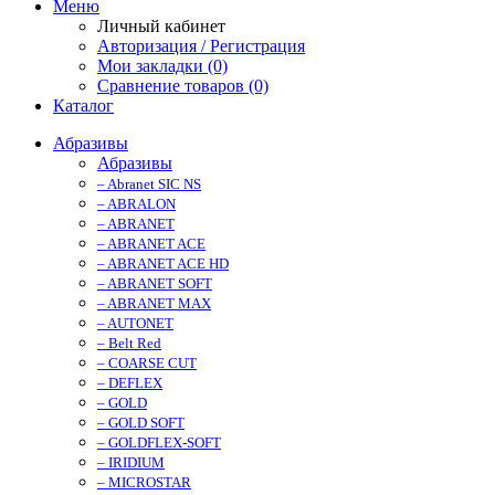
Меню
Личный кабинет
Авторизация / Регистрация
Мои закладки (0)
Сравнение товаров (0)
Каталог
Абразивы
Абразивы
– Abranet SIC NS
– ABRALON
– ABRANET
– ABRANET ACE
– ABRANET ACE HD
– ABRANET SOFT
– ABRANET MAX
– AUTONET
– Belt Red
– COARSE CUT
– DEFLEX
– GOLD
– GOLD SOFT
– GOLDFLEX-SOFT
– IRIDIUM
– MICROSTAR