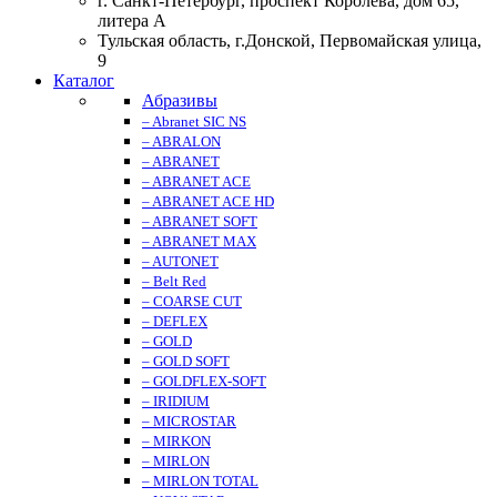
г. Санкт-Петербург, проспект Королева, дом 65,
литера А
Тульская область, г.Донской, Первомайская улица,
9
Каталог
Абразивы
– Abranet SIC NS
– ABRALON
– ABRANET
– ABRANET ACE
– ABRANET ACE HD
– ABRANET SOFT
– ABRANET MAX
– AUTONET
– Belt Red
– COARSE CUT
– DEFLEX
– GOLD
– GOLD SOFT
– GOLDFLEX-SOFT
– IRIDIUM
– MICROSTAR
– MIRKON
– MIRLON
– MIRLON TOTAL