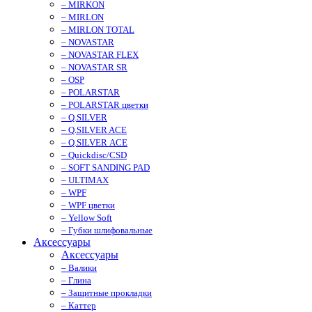
– MIRKON
– MIRLON
– MIRLON TOTAL
– NOVASTAR
– NOVASTAR FLEX
– NOVASTAR SR
– OSP
– POLARSTAR
– POLARSTAR цветки
– Q.SILVER
– Q.SILVER ACE
– Q.SILVER ACE
– Quickdisc/CSD
– SOFT SANDING PAD
– ULTIMAX
– WPF
– WPF цветки
– Yellow Soft
– Губки шлифовальные
Аксессуары
Аксессуары
– Валики
– Глина
– Защитные прокладки
– Каттер