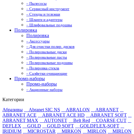
– Пылесосы
– Сервисный инструмент
– Стенды и тележки
– Шланги и адаптеры
– Шлифовальные подошвы
Полировка
Полировка
– Аксессуары
– Для очистки полир. дисков
– Полировальные диски
– Полировальные пасты
– Полировальные подошвы
– Полировка стекла
– Салфетки очищающие
Промо-наборы
Промо-наборы
– Акционные наборы
Категории
Абразивы
Abranet SIC NS
ABRALON
ABRANET
ABRANET ACE
ABRANET ACE HD
ABRANET SOFT
ABRANET MAX
AUTONET
Belt Red
COARSE CUT
DEFLEX
GOLD
GOLD SOFT
GOLDFLEX-SOFT
IRIDIUM
MICROSTAR
MIRKON
MIRLON
MIRLON