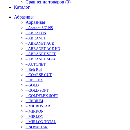
Сравнение товаров (0)
Каталог
Абразивы
Абразивы
– Abranet SIC NS
– ABRALON
– ABRANET
– ABRANET ACE
– ABRANET ACE HD
– ABRANET SOFT
– ABRANET MAX
– AUTONET
– Belt Red
– COARSE CUT
– DEFLEX
– GOLD
– GOLD SOFT
– GOLDFLEX-SOFT
– IRIDIUM
– MICROSTAR
– MIRKON
– MIRLON
– MIRLON TOTAL
– NOVASTAR