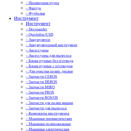
– Проявочная пудра
– Фартук
– Футболки
Инструмент
Инструмент
– Decosander
– Quickdisc/CSD
– Аккумулятор
– Аккумуляторный инструмент
– Аксессуары
– Аксессуары для пылесоса
– Блоки ручные без п/отвода
– Блоки ручные с п/отводом
– Для очистки полир. дисков
– Запчасти CEROS
– Запчасти DEROS
– Запчасти MIRO
– Запчасти PROS
– Запчасти ROS/OS
– Запчасти для полир.машин
– Запчасти для пылесоса
– Комплекты инструмента
– Машинки пневматические
– Машинки полировальные
– Машинки электрические