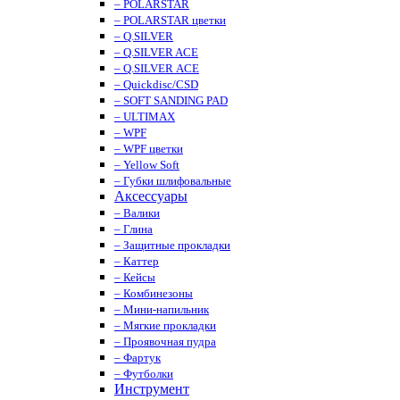
– POLARSTAR
– POLARSTAR цветки
– Q.SILVER
– Q.SILVER ACE
– Q.SILVER ACE
– Quickdisc/CSD
– SOFT SANDING PAD
– ULTIMAX
– WPF
– WPF цветки
– Yellow Soft
– Губки шлифовальные
Аксессуары
– Валики
– Глина
– Защитные прокладки
– Каттер
– Кейсы
– Комбинезоны
– Мини-напильник
– Мягкие прокладки
– Проявочная пудра
– Фартук
– Футболки
Инструмент