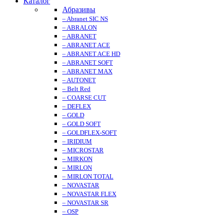
Каталог
Абразивы
– Abranet SIC NS
– ABRALON
– ABRANET
– ABRANET ACE
– ABRANET ACE HD
– ABRANET SOFT
– ABRANET MAX
– AUTONET
– Belt Red
– COARSE CUT
– DEFLEX
– GOLD
– GOLD SOFT
– GOLDFLEX-SOFT
– IRIDIUM
– MICROSTAR
– MIRKON
– MIRLON
– MIRLON TOTAL
– NOVASTAR
– NOVASTAR FLEX
– NOVASTAR SR
– OSP