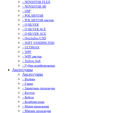
– NOVASTAR FLEX
– NOVASTAR SR
– OSP
– POLARSTAR
– POLARSTAR цветки
– Q.SILVER
– Q.SILVER ACE
– Q.SILVER ACE
– Quickdisc/CSD
– SOFT SANDING PAD
– ULTIMAX
– WPF
– WPF цветки
– Yellow Soft
– Губки шлифовальные
Аксессуары
Аксессуары
– Валики
– Глина
– Защитные прокладки
– Каттер
– Кейсы
– Комбинезоны
– Мини-напильник
– Мягкие прокладки