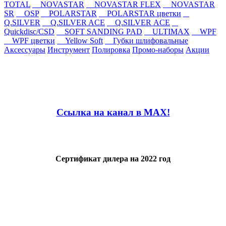
TOTAL
NOVASTAR
NOVASTAR FLEX
NOVASTAR
SR
OSP
POLARSTAR
POLARSTAR цветки
Q.SILVER
Q.SILVER ACE
Q.SILVER ACE
Quickdisc/CSD
SOFT SANDING PAD
ULTIMAX
WPF
WPF цветки
Yellow Soft
Губки шлифовальные
Аксессуары
Инструмент
Полировка
Промо-наборы
Акции
Ссылка на канал в MAX!
Сертификат дилера на 2022 год