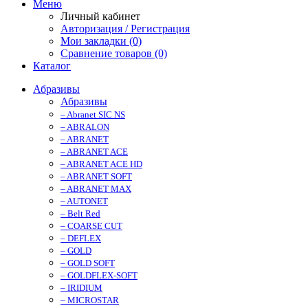
Меню
Личный кабинет
Авторизация / Регистрация
Мои закладки (0)
Сравнение товаров (0)
Каталог
Абразивы
Абразивы
– Abranet SIC NS
– ABRALON
– ABRANET
– ABRANET ACE
– ABRANET ACE HD
– ABRANET SOFT
– ABRANET MAX
– AUTONET
– Belt Red
– COARSE CUT
– DEFLEX
– GOLD
– GOLD SOFT
– GOLDFLEX-SOFT
– IRIDIUM
– MICROSTAR