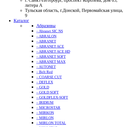
г. Санкт-Петербург, проспект Королева, дом 65,
литера А
Тульская область, г.Донской, Первомайская улица,
9
Каталог
Абразивы
– Abranet SIC NS
– ABRALON
– ABRANET
– ABRANET ACE
– ABRANET ACE HD
– ABRANET SOFT
– ABRANET MAX
– AUTONET
– Belt Red
– COARSE CUT
– DEFLEX
– GOLD
– GOLD SOFT
– GOLDFLEX-SOFT
– IRIDIUM
– MICROSTAR
– MIRKON
– MIRLON
– MIRLON TOTAL