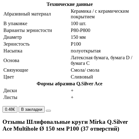
Технические данные
Керамика / с керамическим
Абразивный материал
покрытием
В упаковке
100 шт.
Варианты зернистости
P80-P800
Диаметр
150 мм
Зернистость
P100
Насыпка
полуоткрытая
Латексная бумага, бумага D /
Основа
бумага С
Связующие
Смола/ смола
Цвет
Сливовый
Формы абразива Q.Silver Ace
Диски
+
Листы
+
0.48€
В закладки
Отзывы Шлифовальные круги Mirka Q.Silver
Ace Multihole Ø 150 мм P100 (37 отверстий)