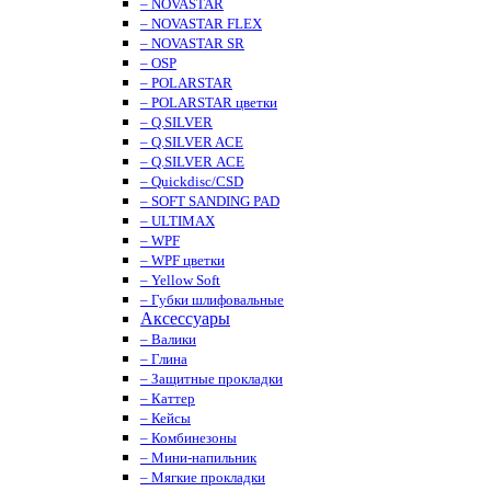
– NOVASTAR
– NOVASTAR FLEX
– NOVASTAR SR
– OSP
– POLARSTAR
– POLARSTAR цветки
– Q.SILVER
– Q.SILVER ACE
– Q.SILVER ACE
– Quickdisc/CSD
– SOFT SANDING PAD
– ULTIMAX
– WPF
– WPF цветки
– Yellow Soft
– Губки шлифовальные
Аксессуары
– Валики
– Глина
– Защитные прокладки
– Каттер
– Кейсы
– Комбинезоны
– Мини-напильник
– Мягкие прокладки