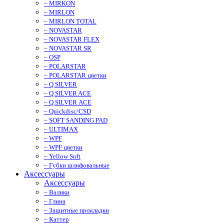
– MIRKON
– MIRLON
– MIRLON TOTAL
– NOVASTAR
– NOVASTAR FLEX
– NOVASTAR SR
– OSP
– POLARSTAR
– POLARSTAR цветки
– Q.SILVER
– Q.SILVER ACE
– Q.SILVER ACE
– Quickdisc/CSD
– SOFT SANDING PAD
– ULTIMAX
– WPF
– WPF цветки
– Yellow Soft
– Губки шлифовальные
Аксессуары
Аксессуары
– Валики
– Глина
– Защитные прокладки
– Каттер