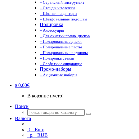
– Сервисный инструмент
– Стенды и тележки
– Шланги и адаптеры
– Шлифовальные подошвы
Полировка
– Аксессуары
– Для очистки полир. дисков
– Полировальные диски
– Полировальные пасты
– Полировальные подошвы
– Полировка стекла
– Салфетки очищающие
Промо-наборы
– Акционные наборы
0.00€
0
В корзине пусто!
Поиск
Валюта
€
Euro
р.
RUB