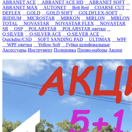
ABRANET ACE
ABRANET ACE HD
ABRANET SOFT
ABRANET MAX
AUTONET
Belt Red
COARSE CUT
DEFLEX
GOLD
GOLD SOFT
GOLDFLEX-SOFT
IRIDIUM
MICROSTAR
MIRKON
MIRLON
MIRLON
TOTAL
NOVASTAR
NOVASTAR FLEX
NOVASTAR
SR
OSP
POLARSTAR
POLARSTAR цветки
Q.SILVER
Q.SILVER ACE
Q.SILVER ACE
Quickdisc/CSD
SOFT SANDING PAD
ULTIMAX
WPF
WPF цветки
Yellow Soft
Губки шлифовальные
Аксессуары
Инструмент
Полировка
Промо-наборы
Акции