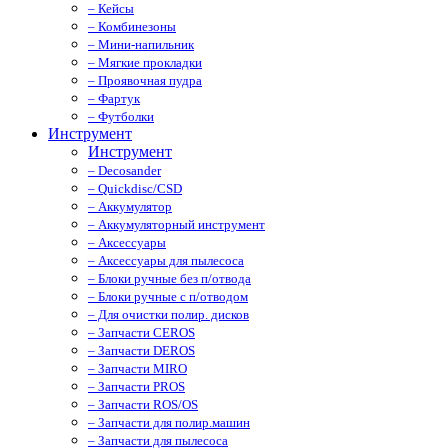
– Кейсы
– Комбинезоны
– Мини-напильник
– Мягкие прокладки
– Проявочная пудра
– Фартук
– Футболки
Инструмент
Инструмент
– Decosander
– Quickdisc/CSD
– Аккумулятор
– Аккумуляторный инструмент
– Аксессуары
– Аксессуары для пылесоса
– Блоки ручные без п/отвода
– Блоки ручные с п/отводом
– Для очистки полир. дисков
– Запчасти CEROS
– Запчасти DEROS
– Запчасти MIRO
– Запчасти PROS
– Запчасти ROS/OS
– Запчасти для полир.машин
– Запчасти для пылесоса