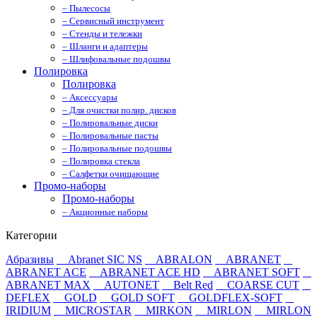
– Пылесосы
– Сервисный инструмент
– Стенды и тележки
– Шланги и адаптеры
– Шлифовальные подошвы
Полировка
Полировка
– Аксессуары
– Для очистки полир. дисков
– Полировальные диски
– Полировальные пасты
– Полировальные подошвы
– Полировка стекла
– Салфетки очищающие
Промо-наборы
Промо-наборы
– Акционные наборы
Категории
Абразивы
Abranet SIC NS
ABRALON
ABRANET
ABRANET ACE
ABRANET ACE HD
ABRANET SOFT
ABRANET MAX
AUTONET
Belt Red
COARSE CUT
DEFLEX
GOLD
GOLD SOFT
GOLDFLEX-SOFT
IRIDIUM
MICROSTAR
MIRKON
MIRLON
MIRLON