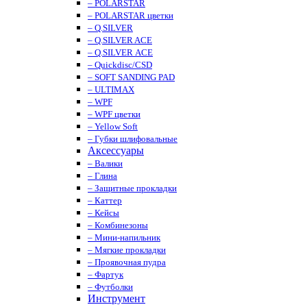
– POLARSTAR
– POLARSTAR цветки
– Q.SILVER
– Q.SILVER ACE
– Q.SILVER ACE
– Quickdisc/CSD
– SOFT SANDING PAD
– ULTIMAX
– WPF
– WPF цветки
– Yellow Soft
– Губки шлифовальные
Аксессуары
– Валики
– Глина
– Защитные прокладки
– Каттер
– Кейсы
– Комбинезоны
– Мини-напильник
– Мягкие прокладки
– Проявочная пудра
– Фартук
– Футболки
Инструмент