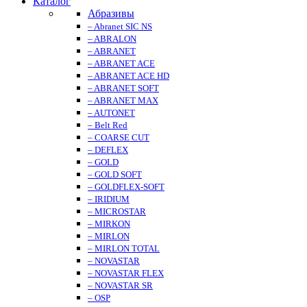
Каталог
Абразивы
– Abranet SIC NS
– ABRALON
– ABRANET
– ABRANET ACE
– ABRANET ACE HD
– ABRANET SOFT
– ABRANET MAX
– AUTONET
– Belt Red
– COARSE CUT
– DEFLEX
– GOLD
– GOLD SOFT
– GOLDFLEX-SOFT
– IRIDIUM
– MICROSTAR
– MIRKON
– MIRLON
– MIRLON TOTAL
– NOVASTAR
– NOVASTAR FLEX
– NOVASTAR SR
– OSP