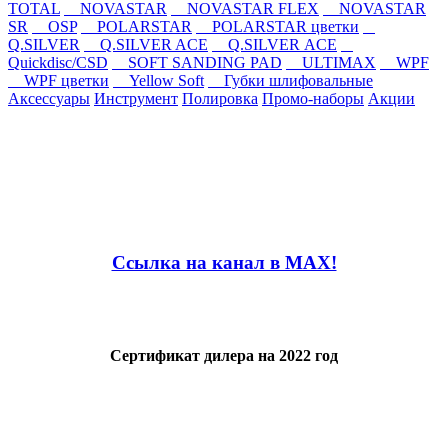
TOTAL
NOVASTAR
NOVASTAR FLEX
NOVASTAR
SR
OSP
POLARSTAR
POLARSTAR цветки
Q.SILVER
Q.SILVER ACE
Q.SILVER ACE
Quickdisc/CSD
SOFT SANDING PAD
ULTIMAX
WPF
WPF цветки
Yellow Soft
Губки шлифовальные
Аксессуары
Инструмент
Полировка
Промо-наборы
Акции
Ссылка на канал в MAX!
Сертификат дилера на 2022 год