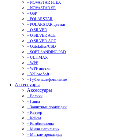
– NOVASTAR FLEX
– NOVASTAR SR
– OSP
– POLARSTAR
– POLARSTAR цветки
– Q.SILVER
– Q.SILVER ACE
– Q.SILVER ACE
– Quickdisc/CSD
– SOFT SANDING PAD
– ULTIMAX
– WPF
– WPF цветки
– Yellow Soft
– Губки шлифовальные
Аксессуары
Аксессуары
– Валики
– Глина
– Защитные прокладки
– Каттер
– Кейсы
– Комбинезоны
– Мини-напильник
– Мягкие прокладки