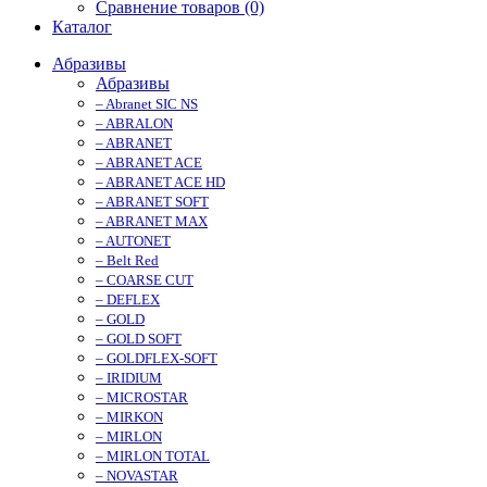
Сравнение товаров (0)
Каталог
Абразивы
Абразивы
– Abranet SIC NS
– ABRALON
– ABRANET
– ABRANET ACE
– ABRANET ACE HD
– ABRANET SOFT
– ABRANET MAX
– AUTONET
– Belt Red
– COARSE CUT
– DEFLEX
– GOLD
– GOLD SOFT
– GOLDFLEX-SOFT
– IRIDIUM
– MICROSTAR
– MIRKON
– MIRLON
– MIRLON TOTAL
– NOVASTAR