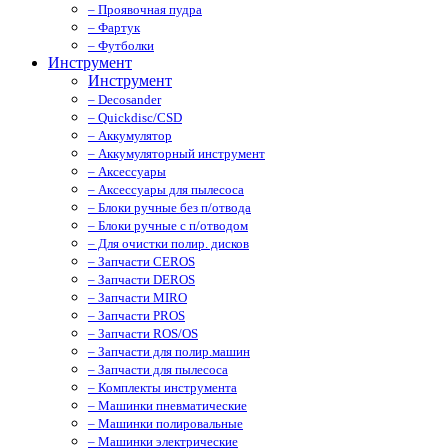
– Проявочная пудра
– Фартук
– Футболки
Инструмент
Инструмент
– Decosander
– Quickdisc/CSD
– Аккумулятор
– Аккумуляторный инструмент
– Аксессуары
– Аксессуары для пылесоса
– Блоки ручные без п/отвода
– Блоки ручные с п/отводом
– Для очистки полир. дисков
– Запчасти CEROS
– Запчасти DEROS
– Запчасти MIRO
– Запчасти PROS
– Запчасти ROS/OS
– Запчасти для полир.машин
– Запчасти для пылесоса
– Комплекты инструмента
– Машинки пневматические
– Машинки полировальные
– Машинки электрические